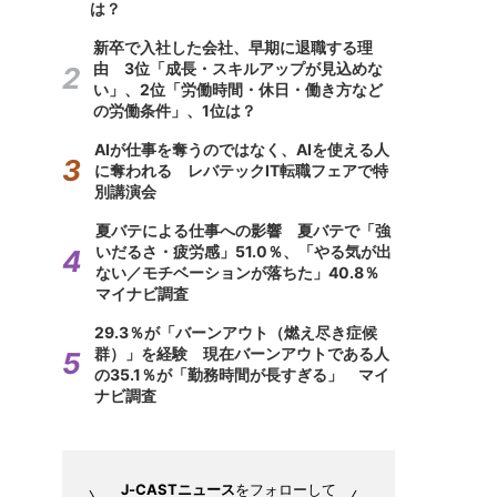
は？
新卒で入社した会社、早期に退職する理
由 3位「成長・スキルアップが見込めな
い」、2位「労働時間・休日・働き方など
の労働条件」、1位は？
AIが仕事を奪うのではなく、AIを使える人
に奪われる レバテックIT転職フェアで特
別講演会
夏バテによる仕事への影響 夏バテで「強
いだるさ・疲労感」51.0％、「やる気が出
ない／モチベーションが落ちた」40.8％
マイナビ調査
29.3％が「バーンアウト（燃え尽き症候
群）」を経験 現在バーンアウトである人
の35.1％が「勤務時間が長すぎる」 マイ
ナビ調査
J-CASTニュース
をフォローして