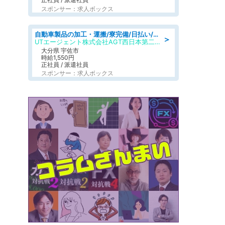
スポンサー：求人ボックス
自動車製品の加工・運搬/寮完備/日払い/工場・製造
＞
UTエージェント株式会社AGT西日本第二CU
大分県 宇佐市
時給1,550円
正社員 / 派遣社員
スポンサー：求人ボックス