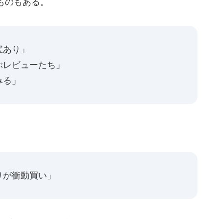
ものもある。
宝あり」
ぶレビューたち」
みる」
りが衝動買い」