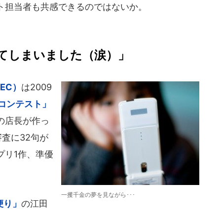
ト担当者も共感できるのではないか。
てしまいました（涙）」
FEC）
は2009
コンテスト」
の店長が作っ
査に32句が
プリ1作、準優
一攫千金の夢を見ながら･･･
便り」
の江田