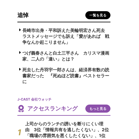
追悼
一覧を見る
長崎市出身・平和訴えた美輪明宏さん死去
ラストメッセージでも訴え「愛があれば 戦
争なんか起こりません」
つげ義春さんと白土三平さん カリスマ漫画
家、二人の「違い」とは？
死去した丹羽宇一郎さんは、経済界有数の読
書家だった 『死ぬほど読書』ベストセラー
に
J-CAST 会社ウォッチ
アクセスランキング
もっと見る
上司からのランチの誘いを断りにくい理
由 3位「情報共有を逃したくない」、2位
「職場の雰囲気を悪くしたくない」、1位