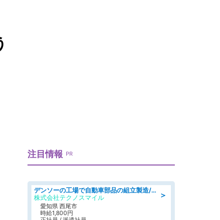
う
注目情報
PR
デンソーの工場で自動車部品の組立製造/denso aichi
＞
株式会社テクノスマイル
愛知県 西尾市
時給1,800円
正社員 / 派遣社員