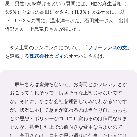
思う男性1人を挙げるという質問には、1位の麻生首相（1
5.5％）と2位の高田純次さん（11.3％）が2ケタに。以
下、6～3％の間に、温水洋一さん、石田純一さん、出川
哲郎さん、上島竜兵さんが続いた。
ダメ上司のランキングについて、
「フリーランスの女」
を連載する
株式会社カピィ
のオオハシさんは、
「麻生さんは金持ちなので、お寿司とかフレンチとか
おごってくれそうで、良さそうな上司じゃないです
か。それに、小さな会社を運営してみてわかるのです
が、状況に応じて意見が変わるのは当たり前。おおも
との思想・ポリシーがコロコロ変わるのは信用なりま
せんが、熟考した上での前向きな変更ならよいので
は。高田さんは、自分の思い通りに仕事したい人には