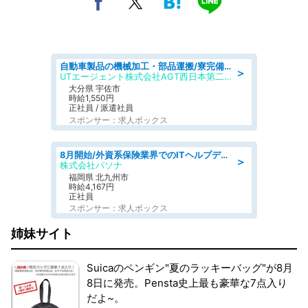
自動車製品の機械加工・部品運搬/寮完備/日払い/工場・製造
＞
UTエージェント株式会社AGT西日本第二CU
大分県 宇佐市
時給1,550円
正社員 / 派遣社員
スポンサー：求人ボックス
8月開始/外資系保険業界でのITヘルプデスク業務/駅近/即日勤務可/ヘルプデスク
＞
株式会社パソナ
福岡県 北九州市
時給4,167円
正社員
スポンサー：求人ボックス
姉妹サイト
Suicaのペンギン"夏のラッキーバッグ"が8月
8日に発売。Pensta史上最も豪華な7点入り
だよ~。