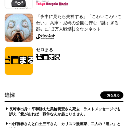
「夜中に見たら失神する」「こわいこわいこ
わい」 兵庫・尼崎の公園に佇む〝謎すぎる
顔〟に1.3万人戦慄|Jタウンネット
ゼロまる
追悼
一覧を見る
長崎市出身・平和訴えた美輪明宏さん死去 ラストメッセージでも
訴え「愛があれば 戦争なんか起こりません」
つげ義春さんと白土三平さん カリスマ漫画家、二人の「違い」と