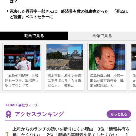
は？
死去した丹羽宇一郎さんは、経済界有数の読書家だった 『死ぬほ
ど読書』ベストセラーに
動画で見る
画像で見る
「異物使用疑惑」元韓
熊本市長、相次ぐ余震
広島原爆の日、小沢一
張
国セーブ王、出場停止
に本音ぽつり「もう嫌
郎氏が高市政権を「戦
ォ
明けマウンドで...
だなぁ」 被災...
前回帰路線」と...
気
J-CAST 会社ウォッチ
アクセスランキング
もっと見る
上司からのランチの誘いを断りにくい理由 3位「情報共有を
逃したくない」、2位「職場の雰囲気を悪くしたくない」、1