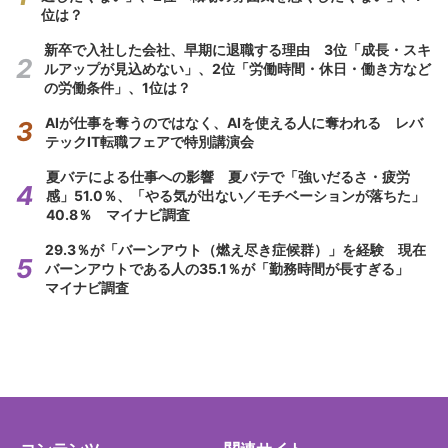
位は？
新卒で入社した会社、早期に退職する理由 3位「成長・スキ
ルアップが見込めない」、2位「労働時間・休日・働き方など
の労働条件」、1位は？
AIが仕事を奪うのではなく、AIを使える人に奪われる レバ
テックIT転職フェアで特別講演会
夏バテによる仕事への影響 夏バテで「強いだるさ・疲労
感」51.0％、「やる気が出ない／モチベーションが落ちた」
40.8％ マイナビ調査
29.3％が「バーンアウト（燃え尽き症候群）」を経験 現在
バーンアウトである人の35.1％が「勤務時間が長すぎる」
マイナビ調査