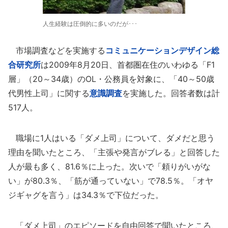
人生経験は圧倒的に多いのだが･･･
市場調査などを実施する
コミュニケーションデザイン総
合研究所
は2009年8月20日、首都圏在住のいわゆる「F1
層」（20～34歳）のOL・公務員を対象に、「40～50歳
代男性上司」に関する
意識調査
を実施した。回答者数は計
517人。
職場に1人はいる「ダメ上司」について、ダメだと思う
理由を聞いたところ、「主張や発言がブレる」と回答した
人が最も多く、81.6％に上った。次いで「頼りがいがな
い」が80.3％、「筋が通っていない」で78.5％。「オヤ
ジギャグを言う」は34.3％で下位だった。
「ダメ上司」のエピソードを自由回答で聞いたところ、