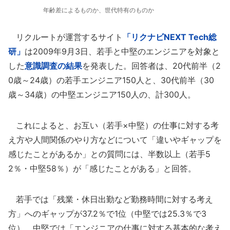
年齢差によるものか、世代特有のものか
リクルートが運営するサイト
「リクナビNEXT Tech総
研」
は2009年9月3日、若手と中堅のエンジニアを対象と
した
意識調査の結果
を発表した。回答者は、20代前半（2
0歳～24歳）の若手エンジニア150人と、30代前半（30
歳～34歳）の中堅エンジニア150人の、計300人。
これによると、お互い（若手×中堅）の仕事に対する考
え方や人間関係のやり方などについて「違いやギャップを
感じたことがあるか」との質問には、半数以上（若手5
2％・中堅58％）が「感じたことがある」と回答。
若手では「残業・休日出勤など勤務時間に対する考え
方」へのギャップが37.2％で1位（中堅では25.3％で3
位）、中堅では「エンジニアの仕事に対する基本的な考え