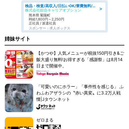
検品・検査/高収入/日払いOK/寮費無料/日勤/20・30・40代活躍中
＞
株式会社綜合キャリアオプション
熊本県 菊陽町
時給1,800円～2,250円
正社員 / 派遣社員
スポンサー：求人ボックス
姉妹サイト
【かつや】人気メニューが税抜150円引き&ご
飯大盛り無料!お得すぎる「感謝祭」は8月14
日まで開催中。
「可愛いのにホラー」「事件性を感じる」 ふ
わふわアザラシの〝赤い異変〟に3.2万人戦
慄|Jタウンネット
ゼロまる