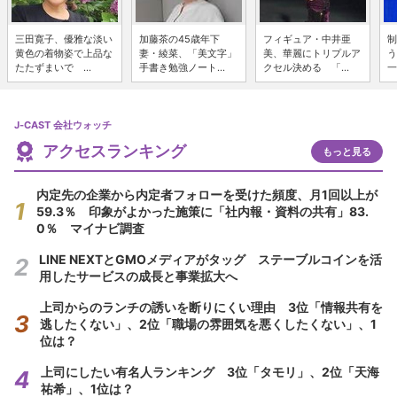
三田寛子、優雅な淡い
加藤茶の45歳年下
フィギュア・中井亜
制
黄色の着物姿で上品な
妻・綾菜、「美文字」
美、華麗にトリプルア
う
たたずまいで ...
手書き勉強ノート...
クセル決める 「...
一
J-CAST 会社ウォッチ
アクセスランキング
もっと見る
内定先の企業から内定者フォローを受けた頻度、月1回以上が
59.3％ 印象がよかった施策に「社内報・資料の共有」83.
0％ マイナビ調査
LINE NEXTとGMOメディアがタッグ ステーブルコインを活
用したサービスの成長と事業拡大へ
上司からのランチの誘いを断りにくい理由 3位「情報共有を
逃したくない」、2位「職場の雰囲気を悪くしたくない」、1
位は？
上司にしたい有名人ランキング 3位「タモリ」、2位「天海
祐希」、1位は？