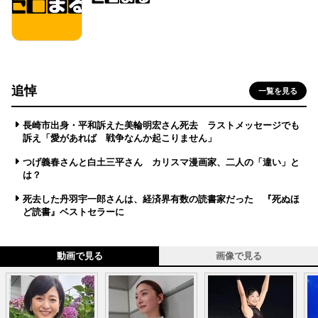
追悼
一覧を見る
長崎市出身・平和訴えた美輪明宏さん死去 ラストメッセージでも
訴え「愛があれば 戦争なんか起こりません」
つげ義春さんと白土三平さん カリスマ漫画家、二人の「違い」と
は？
死去した丹羽宇一郎さんは、経済界有数の読書家だった 『死ぬほ
ど読書』ベストセラーに
動画で見る
画像で見る