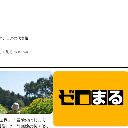
グチェアの代表格
詳しく見る
by
G-Tools
世界」「冒険のはじまり
が撮影した〝1歳娘の後ろ姿〟