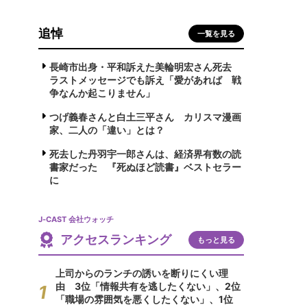
追悼
一覧を見る
長崎市出身・平和訴えた美輪明宏さん死去
ラストメッセージでも訴え「愛があれば 戦
争なんか起こりません」
つげ義春さんと白土三平さん カリスマ漫画
家、二人の「違い」とは？
死去した丹羽宇一郎さんは、経済界有数の読
書家だった 『死ぬほど読書』ベストセラー
に
J-CAST 会社ウォッチ
アクセスランキング
もっと見る
上司からのランチの誘いを断りにくい理
由 3位「情報共有を逃したくない」、2位
「職場の雰囲気を悪くしたくない」、1位