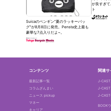
が良すぎて.
ト
Suicaのペンギン"夏のラッキーバッ
グ"が8月8日に発売。Pensta史上最も
豪華な7点入りだよ~。
コンテンツ
関連サ
最新記事一覧
J-CAS
コラムざんまい
J-CAS
ニュース pickup
J-CA
マネー
BOOK
キャリア