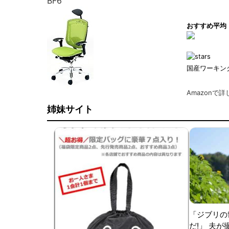
BF6
おすすめ平均
国産ワーキン
Amazonで
姉妹サイト
「ジブリの
だ!」 夫