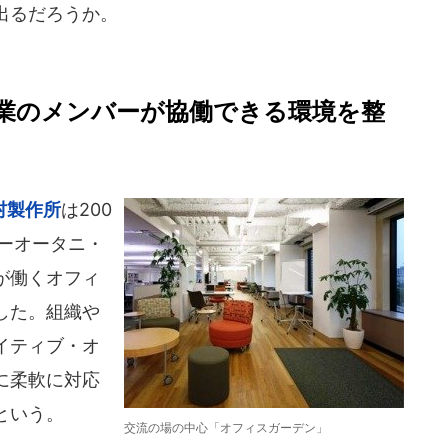
出るだろうか。
業のメンバーが協働できる環境を整
村製作所
は200
ューオータニ・
が働くオフィ
した。組織や
イティブ・オ
に柔軟に対応
という。
交流の場の中心「オフィスガーデン」