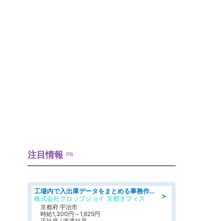
注目情報
PR
工場内で入出庫データをまとめる事務作業/車通勤OK/交通費支給/食堂あり
＞
株式会社グロップジョイ 京都オフィス
京都府 宇治市
時給1,300円～1,625円
正社員 / 派遣社員