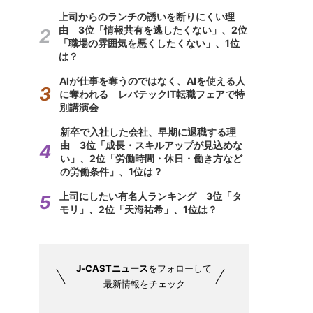
上司からのランチの誘いを断りにくい理
由 3位「情報共有を逃したくない」、2位
「職場の雰囲気を悪くしたくない」、1位
は？
AIが仕事を奪うのではなく、AIを使える人
に奪われる レバテックIT転職フェアで特
別講演会
新卒で入社した会社、早期に退職する理
由 3位「成長・スキルアップが見込めな
い」、2位「労働時間・休日・働き方など
の労働条件」、1位は？
上司にしたい有名人ランキング 3位「タ
モリ」、2位「天海祐希」、1位は？
J-CASTニュース
をフォローして
最新情報をチェック