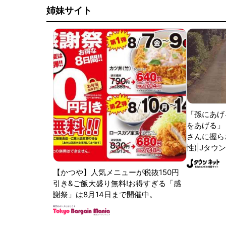
姉妹サイト
「孫にあげ
をあげる」
さんに握ら
性)|Jタウ
【かつや】人気メニューが税抜150円
引き&ご飯大盛り無料!お得すぎる「感
謝祭」は8月14日まで開催中。