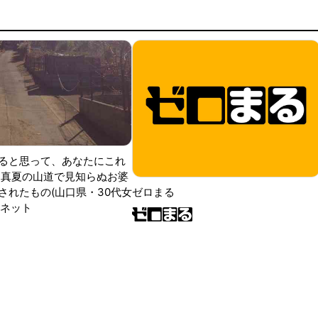
ると思って、あなたにこれ
 真夏の山道で見知らぬお婆
されたもの(山口県・30代女
ゼロまる
ンネット