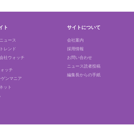
イト
サイトについて
Tニュース
会社案内
Tトレンド
採用情報
ST会社ウォッチ
お問い合わせ
ニュース読者投稿
ウォッチ
編集長からの手紙
ーゲンマニア
ネット
る