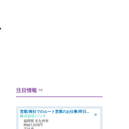
以
注目情報
PR
営業/商社でのルート営業のお仕事/即日勤務可/車通勤可/営業
＞
株式会社パソナ
福岡県 北九州市
時給1,506円
正社員