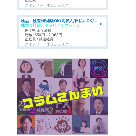
スポンサー：求人ボックス
検品・検査/未経験OK/高収入/日払いOK/交替制/20・30・40代活躍中
＞
株式会社綜合キャリアオプション
岩手県 金ケ崎町
時給1,650円～2,063円
正社員 / 派遣社員
スポンサー：求人ボックス