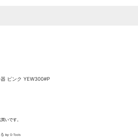
 ピンク YEW300#P
然買いです。
見る
by
G-Tools