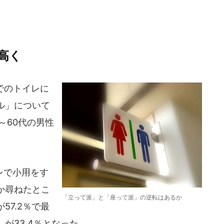
高く
宅でのトイレに
ル」について
～60代の男性
レで小用をす
か尋ねたとこ
「立って派」と「座って派」の逆転はあるか
57.2％で最
が33.4％となった。