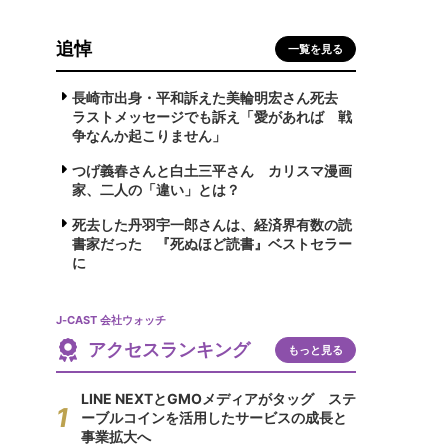
追悼
一覧を見る
長崎市出身・平和訴えた美輪明宏さん死去
ラストメッセージでも訴え「愛があれば 戦
争なんか起こりません」
つげ義春さんと白土三平さん カリスマ漫画
家、二人の「違い」とは？
死去した丹羽宇一郎さんは、経済界有数の読
書家だった 『死ぬほど読書』ベストセラー
に
J-CAST 会社ウォッチ
アクセスランキング
もっと見る
LINE NEXTとGMOメディアがタッグ ステ
ーブルコインを活用したサービスの成長と
事業拡大へ