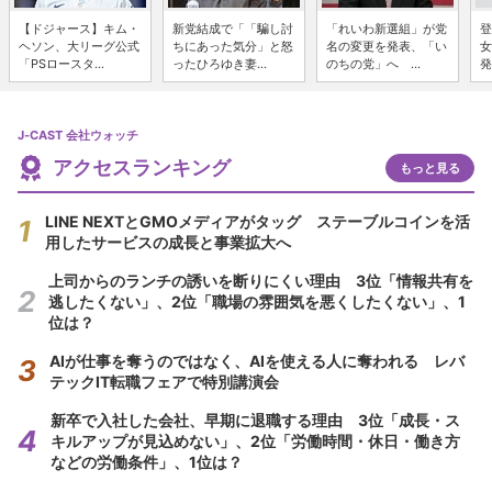
【ドジャース】キム・
新党結成で「「騙し討
「れいわ新選組」が党
登
ヘソン、大リーグ公式
ちにあった気分」と怒
名の変更を発表、「い
女
「PSロースタ...
ったひろゆき妻...
のちの党」へ ...
発
J-CAST 会社ウォッチ
アクセスランキング
もっと見る
LINE NEXTとGMOメディアがタッグ ステーブルコインを活
用したサービスの成長と事業拡大へ
上司からのランチの誘いを断りにくい理由 3位「情報共有を
逃したくない」、2位「職場の雰囲気を悪くしたくない」、1
位は？
AIが仕事を奪うのではなく、AIを使える人に奪われる レバ
テックIT転職フェアで特別講演会
新卒で入社した会社、早期に退職する理由 3位「成長・ス
キルアップが見込めない」、2位「労働時間・休日・働き方
などの労働条件」、1位は？