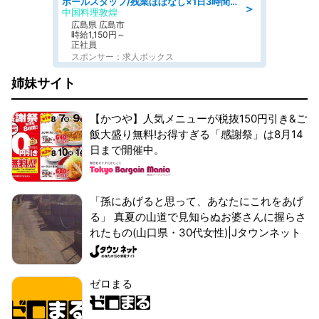
ホールスタッフ/残業ほぼなし×1日3時間〜勤務OK!フォロー体制も充実/広島県/広島市南区
＞
中国料理敦煌
広島県 広島市
時給1,150円～
正社員
スポンサー：求人ボックス
姉妹サイト
【かつや】人気メニューが税抜150円引き&ご
飯大盛り無料!お得すぎる「感謝祭」は8月14
日まで開催中。
「孫にあげると思って、あなたにこれをあげ
る」 真夏の山道で見知らぬお婆さんに握らさ
れたもの(山口県・30代女性)|Jタウンネット
ゼロまる