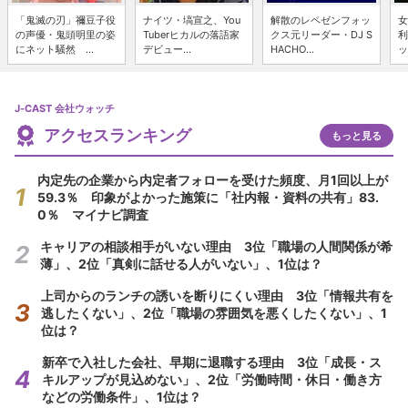
「鬼滅の刃」禰豆子役
ナイツ・塙宣之、You
解散のレペゼンフォッ
女
の声優・鬼頭明里の姿
Tuberヒカルの落語家
クス元リーダー・DJ S
利
にネット騒然 ...
デビュー...
HACHO...
ッ
J-CAST 会社ウォッチ
アクセスランキング
もっと見る
内定先の企業から内定者フォローを受けた頻度、月1回以上が
59.3％ 印象がよかった施策に「社内報・資料の共有」83.
0％ マイナビ調査
キャリアの相談相手がいない理由 3位「職場の人間関係が希
薄」、2位「真剣に話せる人がいない」、1位は？
上司からのランチの誘いを断りにくい理由 3位「情報共有を
逃したくない」、2位「職場の雰囲気を悪くしたくない」、1
位は？
新卒で入社した会社、早期に退職する理由 3位「成長・ス
キルアップが見込めない」、2位「労働時間・休日・働き方
などの労働条件」、1位は？