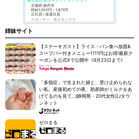
株式会社綜合キャリアオプション
京都府 南丹市
時給1,500円～1,875円
正社員 / 派遣社員
スポンサー：求人ボックス
姉妹サイト
【ステーキガスト】ライス・パン食べ放題&
スープバー付きメニュー1111円はお得!最新ク
ーポンを公式Xで公開中《9月23日まで》
「多指症」で生まれた娘と、受け止められな
い私。産後初めての夜、助産師がミルクをあ
げてるのを見て...(静岡県・20代女性)|Jタウ
ンネット
ゼロまる