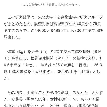
「こんど自分のＢＭＩ計算してみようかな･･･」
この研究結果は、東北大学・公衆衛生学の研究グループ
がまとめたもの。調査対象は宮城県在住の40歳から79歳
までの男女で、約44000人を1995年から2006年まで追跡
調査した。
体重（kg）を身長（m）の2乗で割って体格指数（ＢＭ
Ｉ）を算出し、世界保健機関（ＷＨＯ）の基準で分類。1
8.5未満を「やせ」、18.5以上25.0未満を「普通」、25.0
以上30.0未満を「太りすぎ」、30.0以上を「肥満」とし
た。
その結果、肥満度ごとの平均余命は、男女とも「太りす
ぎ」が最長（男性40.5年、女性47.0年）で、もっとも長
生きという結果となった。2位は「普通」（男性38.7年、