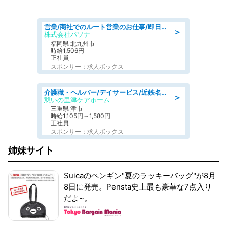
営業/商社でのルート営業のお仕事/即日勤務可/車通勤可/営業
＞
株式会社パソナ
福岡県 北九州市
時給1,506円
正社員
スポンサー：求人ボックス
介護職・ヘルパー/デイサービス/近鉄名古屋線 高田本山/津市/三重県
＞
憩いの里津ケアホーム
三重県 津市
時給1,105円～1,580円
正社員
スポンサー：求人ボックス
姉妹サイト
Suicaのペンギン"夏のラッキーバッグ"が8月
8日に発売。Pensta史上最も豪華な7点入り
だよ~。