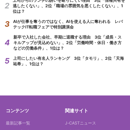
上司からのランチの誘いを断りにくい理由 3位「情報共有を
逃したくない」、2位「職場の雰囲気を悪くしたくない」、1
位は？
AIが仕事を奪うのではなく、AIを使える人に奪われる レバ
テックIT転職フェアで特別講演会
新卒で入社した会社、早期に退職する理由 3位「成長・ス
キルアップが見込めない」、2位「労働時間・休日・働き方
などの労働条件」、1位は？
上司にしたい有名人ランキング 3位「タモリ」、2位「天海
祐希」、1位は？
コンテンツ
関連サイト
最新記事一覧
J-CASTニュース