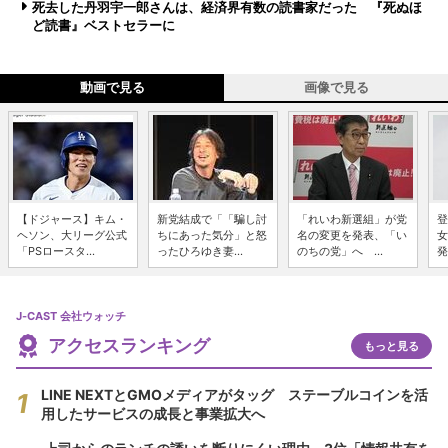
死去した丹羽宇一郎さんは、経済界有数の読書家だった 『死ぬほ
ど読書』ベストセラーに
動画で見る
画像で見る
【ドジャース】キム・
新党結成で「「騙し討
「れいわ新選組」が党
登
ヘソン、大リーグ公式
ちにあった気分」と怒
名の変更を発表、「い
女
「PSロースタ...
ったひろゆき妻...
のちの党」へ ...
発
J-CAST 会社ウォッチ
アクセスランキング
もっと見る
LINE NEXTとGMOメディアがタッグ ステーブルコインを活
用したサービスの成長と事業拡大へ