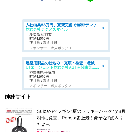
入社特典58万円、寮費完備で無料!デンソーで働こう!自動車工場で小型部品の検査業務 denso aichi
＞
株式会社テクノスマイル
愛知県 蒲郡市
時給1,800円
正社員 / 派遣社員
スポンサー：求人ボックス
建築用製品の仕込み・充填・検査・機械操作/寮完備/日払い/工場・製造
＞
UTエージェント株式会社AGT南関東第二CU
神奈川県 平塚市
時給1,500円
正社員 / 派遣社員
スポンサー：求人ボックス
姉妹サイト
Suicaのペンギン"夏のラッキーバッグ"が8月
8日に発売。Pensta史上最も豪華な7点入り
だよ~。