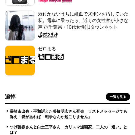
気付かないうちに経血でズボンを汚していた
私。電車に乗ったら、近くの女性客が小さな
声で(千葉県・10代女性)|Jタウンネット
ゼロまる
追悼
一覧を見る
長崎市出身・平和訴えた美輪明宏さん死去 ラストメッセージでも
訴え「愛があれば 戦争なんか起こりません」
つげ義春さんと白土三平さん カリスマ漫画家、二人の「違い」と
は？