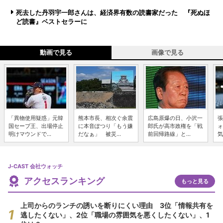
死去した丹羽宇一郎さんは、経済界有数の読書家だった 『死ぬほ
ど読書』ベストセラーに
動画で見る
画像で見る
「異物使用疑惑」元韓
熊本市長、相次ぐ余震
広島原爆の日、小沢一
張
国セーブ王、出場停止
に本音ぽつり「もう嫌
郎氏が高市政権を「戦
ォ
明けマウンドで...
だなぁ」 被災...
前回帰路線」と...
気
J-CAST 会社ウォッチ
アクセスランキング
もっと見る
上司からのランチの誘いを断りにくい理由 3位「情報共有を
逃したくない」、2位「職場の雰囲気を悪くしたくない」、1