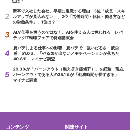
位は？
新卒で入社した会社、早期に退職する理由 3位「成長・スキ
ルアップが見込めない」、2位「労働時間・休日・働き方など
の労働条件」、1位は？
AIが仕事を奪うのではなく、AIを使える人に奪われる レバ
テックIT転職フェアで特別講演会
夏バテによる仕事への影響 夏バテで「強いだるさ・疲労
感」51.0％、「やる気が出ない／モチベーションが落ちた」
40.8％ マイナビ調査
29.3％が「バーンアウト（燃え尽き症候群）」を経験 現在
バーンアウトである人の35.1％が「勤務時間が長すぎる」
マイナビ調査
コンテンツ
関連サイト