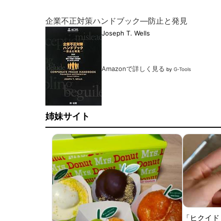
企業不正対策ハンドブック―防止と発見
Joseph T. Wells
Amazonで詳しく見る
by
G-Tools
姉妹サイト
「ヒクイド