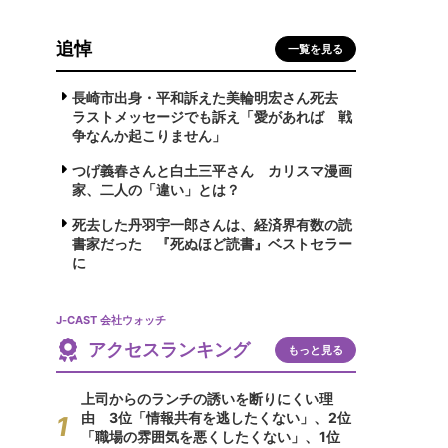
追悼
一覧を見る
長崎市出身・平和訴えた美輪明宏さん死去
ラストメッセージでも訴え「愛があれば 戦
争なんか起こりません」
つげ義春さんと白土三平さん カリスマ漫画
家、二人の「違い」とは？
死去した丹羽宇一郎さんは、経済界有数の読
書家だった 『死ぬほど読書』ベストセラー
に
J-CAST 会社ウォッチ
アクセスランキング
もっと見る
上司からのランチの誘いを断りにくい理
由 3位「情報共有を逃したくない」、2位
「職場の雰囲気を悪くしたくない」、1位