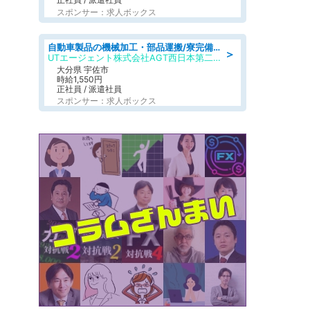
スポンサー：求人ボックス
自動車製品の機械加工・部品運搬/寮完備/日払い/工場・製造
＞
UTエージェント株式会社AGT西日本第二CU
大分県 宇佐市
時給1,550円
正社員 / 派遣社員
スポンサー：求人ボックス