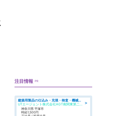
に
注目情報
PR
建築用製品の仕込み・充填・検査・機械操作/寮完備/日払い/工場・製造
＞
UTエージェント株式会社AGT南関東第二CU
神奈川県 平塚市
時給1,500円
正社員 / 派遣社員