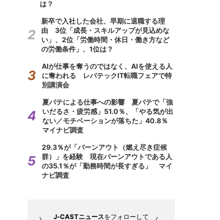
は？
新卒で入社した会社、早期に退職する理
由 3位「成長・スキルアップが見込めな
い」、2位「労働時間・休日・働き方など
の労働条件」、1位は？
AIが仕事を奪うのではなく、AIを使える人
に奪われる レバテックIT転職フェアで特
別講演会
夏バテによる仕事への影響 夏バテで「強
いだるさ・疲労感」51.0％、「やる気が出
ない／モチベーションが落ちた」40.8％
マイナビ調査
29.3％が「バーンアウト（燃え尽き症候
群）」を経験 現在バーンアウトである人
の35.1％が「勤務時間が長すぎる」 マイ
ナビ調査
J-CASTニュース
をフォローして