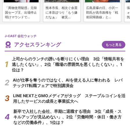
「異物使用疑惑」元韓
熊本市長、相次ぐ余震
広島原爆の日、小沢一
張
国セーブ王、出場停止
に本音ぽつり「もう嫌
郎氏が高市政権を「戦
ォ
明けマウンドで...
だなぁ」 被災...
前回帰路線」と...
気
J-CAST 会社ウォッチ
アクセスランキング
もっと見る
上司からのランチの誘いを断りにくい理由 3位「情報共有を
逃したくない」、2位「職場の雰囲気を悪くしたくない」、1
位は？
AIが仕事を奪うのではなく、AIを使える人に奪われる レバ
テックIT転職フェアで特別講演会
LINE NEXTとGMOメディアがタッグ ステーブルコインを活
用したサービスの成長と事業拡大へ
新卒で入社した会社、早期に退職する理由 3位「成長・ス
キルアップが見込めない」、2位「労働時間・休日・働き方
などの労働条件」、1位は？