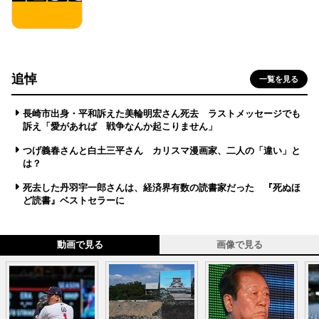
追悼
一覧を見る
長崎市出身・平和訴えた美輪明宏さん死去 ラストメッセージでも
訴え「愛があれば 戦争なんか起こりません」
つげ義春さんと白土三平さん カリスマ漫画家、二人の「違い」と
は？
死去した丹羽宇一郎さんは、経済界有数の読書家だった 『死ぬほ
ど読書』ベストセラーに
動画で見る
画像で見る