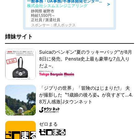
一般事務・OA事務/半導体開発センター内で事務&軽作業スタッフ、募集
＞
株式会社シスムエンジニアリング
静岡県 裾野市
時給1,550円～
正社員 / 派遣社員
スポンサー：求人ボックス
姉妹サイト
Suicaのペンギン"夏のラッキーバッグ"が8月
8日に発売。Pensta史上最も豪華な7点入り
だよ~。
「ジブリの世界」「冒険のはじまりだ!」 夫
が撮影した〝1歳娘の後ろ姿〟が良すぎて...4.
8万人感激|Jタウンネット
ゼロまる