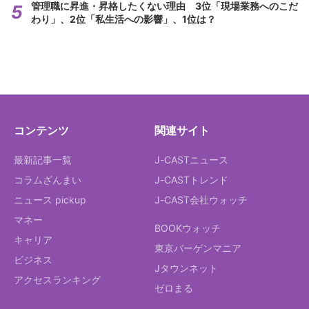
管理職に昇進・昇格したくない理由 3位「現場業務へのこだ
わり」、2位「私生活への影響」、1位は？
コンテンツ
関連サイト
最新記事一覧
J-CASTニュース
コラムざんまい
J-CASTトレンド
ニュース pickup
J-CAST会社ウォッチ
マネー
BOOKウォッチ
キャリア
東京バーゲンマニア
ビジネス
Jタウンネット
アクセスランキング
ゼロまる