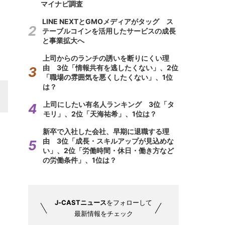
マイナビ調査
LINE NEXTとGMOメディアがタッグ ス
テーブルコインを活用したサービスの成長
と事業拡大へ
上司からのランチの誘いを断りにくい理
由 3位「情報共有を逃したくない」、2位
「職場の雰囲気を悪くしたくない」、1位
は？
上司にしたい有名人ランキング 3位「タ
モリ」、2位「天海祐希」、1位は？
新卒で入社した会社、早期に退職する理
由 3位「成長・スキルアップが見込めな
い」、2位「労働時間・休日・働き方など
の労働条件」、1位は？
J-CASTニュース
をフォローして
最新情報をチェック