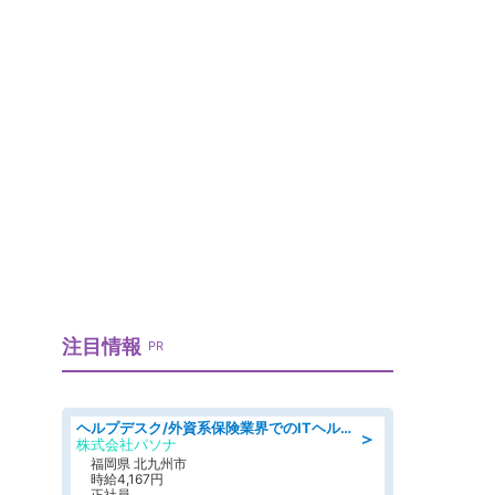
注目情報
PR
ヘルプデスク/外資系保険業界でのITヘルプデスク業務/駅近/即日勤務可/ヘルプデスク
＞
株式会社パソナ
福岡県 北九州市
時給4,167円
正社員