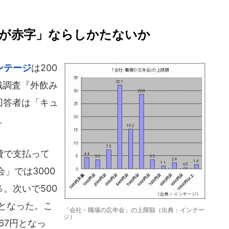
％が赤字」ならしかたないか
ンテージ
は200
識調査『外飲み
回答者は「キュ
。
費で支払って
」では3000
％。次いで500
2％となった。こ
「会社・職場の忘年会」の上限額（出典：インテー
ジ）
67円となっ