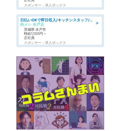
スポンサー：求人ボックス
日払いOKで即日収入/キッチンスタッフ/「原付免許必須」デリバリー業務など、自己成長可能な幅広い仕事に挑戦!髪型自由&ピアス・ネイルOK/茨城県/水戸市
＞
肉メシ 水戸店
茨城県 水戸市
時給1,100円～
正社員
スポンサー：求人ボックス