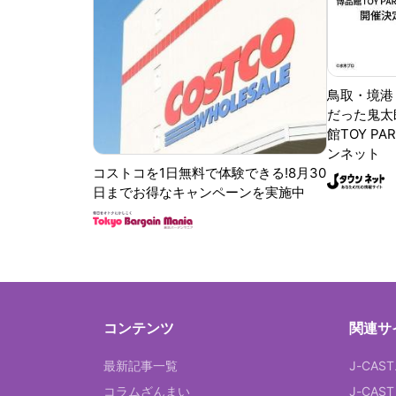
鳥取・境港
だった鬼太
館TOY PA
ンネット
コストコを1日無料で体験できる!8月30
日までお得なキャンペーンを実施中
コンテンツ
関連サ
最新記事一覧
J-CAS
コラムざんまい
J-CAS