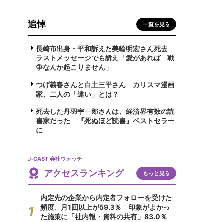
追悼
一覧を見る
長崎市出身・平和訴えた美輪明宏さん死去
ラストメッセージでも訴え「愛があれば 戦
争なんか起こりません」
つげ義春さんと白土三平さん カリスマ漫画
家、二人の「違い」とは？
死去した丹羽宇一郎さんは、経済界有数の読
書家だった 『死ぬほど読書』ベストセラー
に
J-CAST 会社ウォッチ
アクセスランキング
もっと見る
内定先の企業から内定者フォローを受けた
頻度、月1回以上が59.3％ 印象がよかっ
た施策に「社内報・資料の共有」83.0％