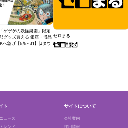
「ゲゲゲの妖怪楽園」限定
ゼロまる
郎グッズ買える 銀座・博品
RKへ急げ【8/8~31】|Jタウ
イト
サイトについて
Tニュース
会社案内
Tトレンド
採用情報