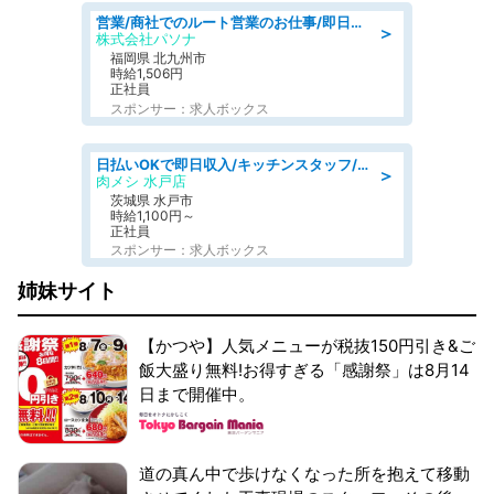
営業/商社でのルート営業のお仕事/即日勤務可/車通勤可/営業
＞
株式会社パソナ
福岡県 北九州市
時給1,506円
正社員
スポンサー：求人ボックス
日払いOKで即日収入/キッチンスタッフ/「原付免許必須」デリバリー業務など、自己成長可能な幅広い仕事に挑戦!髪型自由&ピアス・ネイルOK/茨城県/水戸市
＞
肉メシ 水戸店
茨城県 水戸市
時給1,100円～
正社員
スポンサー：求人ボックス
姉妹サイト
【かつや】人気メニューが税抜150円引き&ご
飯大盛り無料!お得すぎる「感謝祭」は8月14
日まで開催中。
道の真ん中で歩けなくなった所を抱えて移動