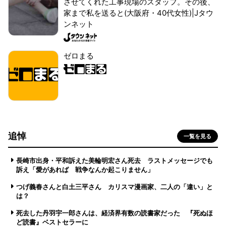
させてくれた工事現場のスタッフ。その後、
家まで私を送ると(大阪府・40代女性)|Jタウ
ンネット
ゼロまる
追悼
一覧を見る
長崎市出身・平和訴えた美輪明宏さん死去 ラストメッセージでも
訴え「愛があれば 戦争なんか起こりません」
つげ義春さんと白土三平さん カリスマ漫画家、二人の「違い」と
は？
死去した丹羽宇一郎さんは、経済界有数の読書家だった 『死ぬほ
ど読書』ベストセラーに