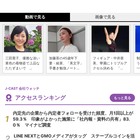
動画で見る
画像で見る
三田寛子、優雅な淡い
加藤茶の45歳年下
フィギュア・中井亜
制
黄色の着物姿で上品な
妻・綾菜、「美文字」
美、華麗にトリプルア
う
たたずまいで ...
手書き勉強ノート...
クセル決める 「...
一
J-CAST 会社ウォッチ
アクセスランキング
もっと見る
内定先の企業から内定者フォローを受けた頻度、月1回以上が
59.3％ 印象がよかった施策に「社内報・資料の共有」83.
0％ マイナビ調査
LINE NEXTとGMOメディアがタッグ ステーブルコインを活