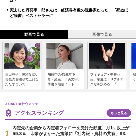
死去した丹羽宇一郎さんは、経済界有数の読書家だった 『死ぬほ
ど読書』ベストセラーに
動画で見る
画像で見る
三田寛子、優雅な淡い
加藤茶の45歳年下
フィギュア・中井亜
制
黄色の着物姿で上品な
妻・綾菜、「美文字」
美、華麗にトリプルア
う
たたずまいで ...
手書き勉強ノート...
クセル決める 「...
一
J-CAST 会社ウォッチ
アクセスランキング
もっと見る
内定先の企業から内定者フォローを受けた頻度、月1回以上が
59.3％ 印象がよかった施策に「社内報・資料の共有」83.