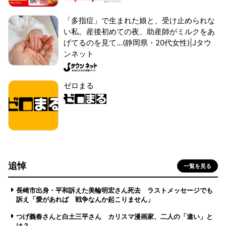
「多指症」で生まれた娘と、受け止められな
い私。産後初めての夜、助産師がミルクをあ
げてるのを見て...(静岡県・20代女性)|Jタウ
ンネット
ゼロまる
追悼
一覧を見る
長崎市出身・平和訴えた美輪明宏さん死去 ラストメッセージでも
訴え「愛があれば 戦争なんか起こりません」
つげ義春さんと白土三平さん カリスマ漫画家、二人の「違い」と
は？