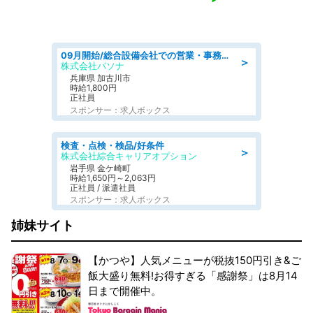
09月開始/総合設備会社での営業・事務のお仕事/車通勤可/賞与あり/営業/営業事務
＞
株式会社パソナ
兵庫県 加古川市
時給1,800円
正社員
スポンサー：求人ボックス
検査・点検・検品/好条件
＞
株式会社綜合キャリアオプション
岩手県 金ケ崎町
時給1,650円～2,063円
正社員 / 派遣社員
スポンサー：求人ボックス
姉妹サイト
【かつや】人気メニューが税抜150円引き&ご
飯大盛り無料!お得すぎる「感謝祭」は8月14
日まで開催中。