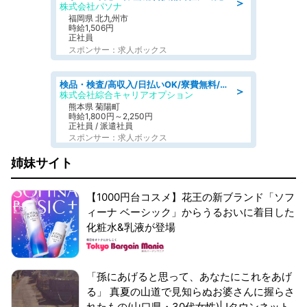
＞
株式会社パソナ
福岡県 北九州市
時給1,506円
正社員
スポンサー：求人ボックス
検品・検査/高収入/日払いOK/寮費無料/日勤/20・30・40代活躍中
＞
株式会社綜合キャリアオプション
熊本県 菊陽町
時給1,800円～2,250円
正社員 / 派遣社員
スポンサー：求人ボックス
姉妹サイト
【1000円台コスメ】花王の新ブランド「ソフ
ィーナ ベーシック」からうるおいに着目した
化粧水&乳液が登場
「孫にあげると思って、あなたにこれをあげ
る」 真夏の山道で見知らぬお婆さんに握らさ
れたもの(山口県・30代女性)|Jタウンネット