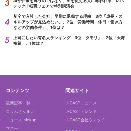
AIが仕事を奪うのではなく、AIを使える人に奪われる レバ
テックIT転職フェアで特別講演会
新卒で入社した会社、早期に退職する理由 3位「成長・ス
キルアップが見込めない」、2位「労働時間・休日・働き方
などの労働条件」、1位は？
上司にしたい有名人ランキング 3位「タモリ」、2位「天海
祐希」、1位は？
コンテンツ
関連サイト
最新記事一覧
J-CASTニュース
コラムざんまい
J-CASTトレンド
ニュース pickup
J-CAST会社ウォッチ
マネー