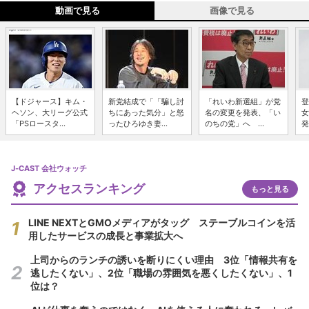
動画で見る
画像で見る
【ドジャース】キム・
新党結成で「「騙し討
「れいわ新選組」が党
登
ヘソン、大リーグ公式
ちにあった気分」と怒
名の変更を発表、「い
女
「PSロースタ...
ったひろゆき妻...
のちの党」へ ...
発
J-CAST 会社ウォッチ
アクセスランキング
もっと見る
LINE NEXTとGMOメディアがタッグ ステーブルコインを活
用したサービスの成長と事業拡大へ
上司からのランチの誘いを断りにくい理由 3位「情報共有を
逃したくない」、2位「職場の雰囲気を悪くしたくない」、1
位は？