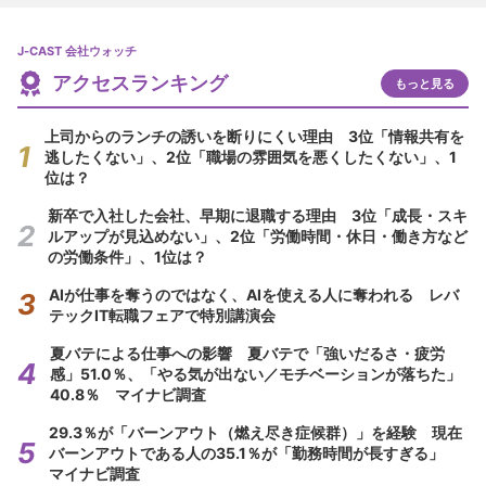
J-CAST 会社ウォッチ
アクセスランキング
もっと見る
上司からのランチの誘いを断りにくい理由 3位「情報共有を
逃したくない」、2位「職場の雰囲気を悪くしたくない」、1
位は？
新卒で入社した会社、早期に退職する理由 3位「成長・スキ
ルアップが見込めない」、2位「労働時間・休日・働き方など
の労働条件」、1位は？
AIが仕事を奪うのではなく、AIを使える人に奪われる レバ
テックIT転職フェアで特別講演会
夏バテによる仕事への影響 夏バテで「強いだるさ・疲労
感」51.0％、「やる気が出ない／モチベーションが落ちた」
40.8％ マイナビ調査
29.3％が「バーンアウト（燃え尽き症候群）」を経験 現在
バーンアウトである人の35.1％が「勤務時間が長すぎる」
マイナビ調査