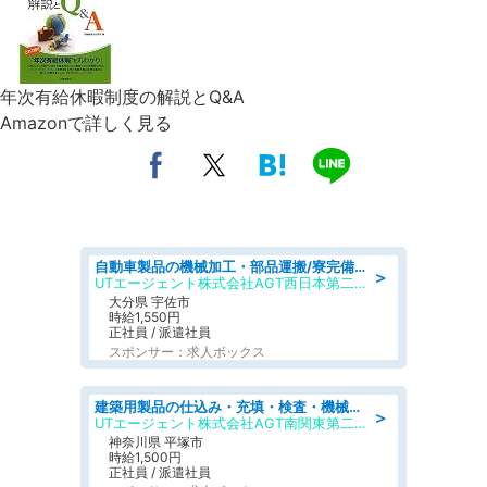
年次有給休暇制度の解説とQ&A
Amazonで詳しく見る
自動車製品の機械加工・部品運搬/寮完備/日払い/工場・製造
＞
UTエージェント株式会社AGT西日本第二CU
大分県 宇佐市
時給1,550円
正社員 / 派遣社員
スポンサー：求人ボックス
建築用製品の仕込み・充填・検査・機械操作/寮完備/日払い/工場・製造
＞
UTエージェント株式会社AGT南関東第二CU
神奈川県 平塚市
時給1,500円
正社員 / 派遣社員