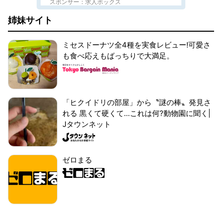
スポンサー：求人ボックス
姉妹サイト
ミセスドーナツ全4種を実食レビュー!可愛さ
も食べ応えもばっちりで大満足。
「ヒクイドリの部屋」から〝謎の棒〟発見さ
れる 黒くて硬くて...これは何?動物園に聞く|
Jタウンネット
ゼロまる