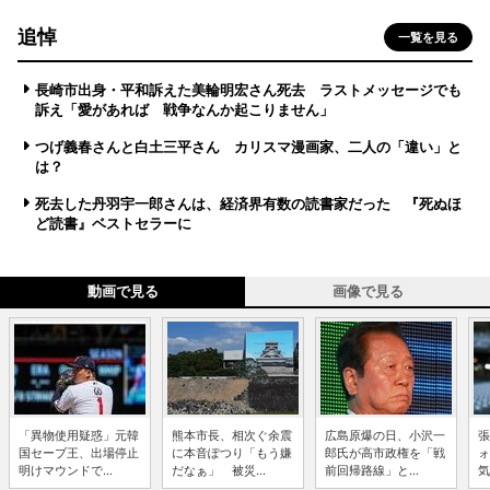
追悼
一覧を見る
長崎市出身・平和訴えた美輪明宏さん死去 ラストメッセージでも
訴え「愛があれば 戦争なんか起こりません」
つげ義春さんと白土三平さん カリスマ漫画家、二人の「違い」と
は？
死去した丹羽宇一郎さんは、経済界有数の読書家だった 『死ぬほ
ど読書』ベストセラーに
動画で見る
画像で見る
「異物使用疑惑」元韓
熊本市長、相次ぐ余震
広島原爆の日、小沢一
張
国セーブ王、出場停止
に本音ぽつり「もう嫌
郎氏が高市政権を「戦
ォ
明けマウンドで...
だなぁ」 被災...
前回帰路線」と...
気