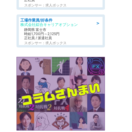
スポンサー：求人ボックス
工場作業員/好条件
＞
株式会社綜合キャリアオプション
静岡県 富士市
時給1,700円～2,125円
正社員 / 派遣社員
スポンサー：求人ボックス