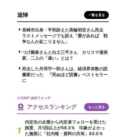
追悼
一覧を見る
長崎市出身・平和訴えた美輪明宏さん死去
ラストメッセージでも訴え「愛があれば 戦
争なんか起こりません」
つげ義春さんと白土三平さん カリスマ漫画
家、二人の「違い」とは？
死去した丹羽宇一郎さんは、経済界有数の読
書家だった 『死ぬほど読書』ベストセラー
に
J-CAST 会社ウォッチ
アクセスランキング
もっと見る
内定先の企業から内定者フォローを受けた
頻度、月1回以上が59.3％ 印象がよかっ
た施策に「社内報・資料の共有」83.0％