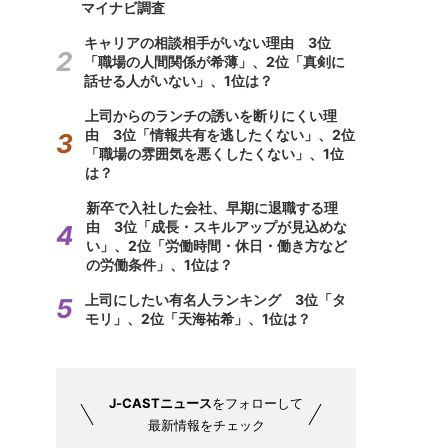
マイナビ調査
キャリアの相談相手がいない理由 3位
「職場の人間関係が希薄」、2位「真剣に
話せる人がいない」、1位は？
上司からのランチの誘いを断りにくい理
由 3位「情報共有を逃したくない」、2位
「職場の雰囲気を悪くしたくない」、1位
は？
新卒で入社した会社、早期に退職する理
由 3位「成長・スキルアップが見込めな
い」、2位「労働時間・休日・働き方など
の労働条件」、1位は？
上司にしたい有名人ランキング 3位「タ
モリ」、2位「天海祐希」、1位は？
J-CASTニュース
をフォローして
最新情報をチェック