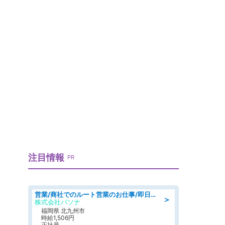
注目情報
PR
営業/商社でのルート営業のお仕事/即日勤務可/車通勤可/営業
＞
株式会社パソナ
福岡県 北九州市
時給1,506円
正社員