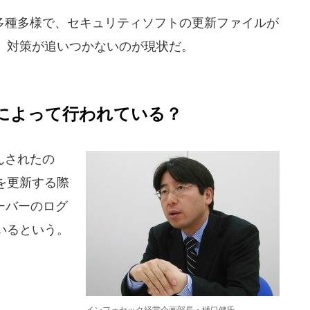
種多様で、セキュリティソフトの更新ファイルが
、対策が追いつかないのが現状だ。
によって行われている？
んされたの
を更新する際
ーバーのログ
いるという。
インフォセック経営企画部長・樋口健氏