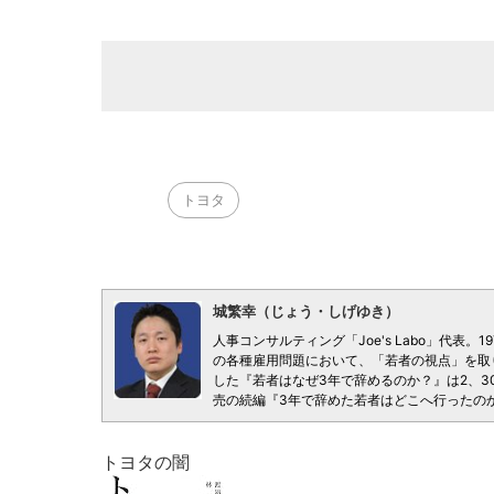
トヨタ
城繁幸（じょう・しげゆき）
人事コンサルティング「Joe's Labo」代表
の各種雇用問題において、「若者の視点」を取
した『若者はなぜ3年で辞めるのか？』は2、3
売の続編『3年で辞めた若者はどこへ行ったの
トヨタの闇