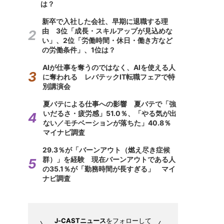
は？
新卒で入社した会社、早期に退職する理
由 3位「成長・スキルアップが見込めな
い」、2位「労働時間・休日・働き方など
の労働条件」、1位は？
AIが仕事を奪うのではなく、AIを使える人
に奪われる レバテックIT転職フェアで特
別講演会
夏バテによる仕事への影響 夏バテで「強
いだるさ・疲労感」51.0％、「やる気が出
ない／モチベーションが落ちた」40.8％
マイナビ調査
29.3％が「バーンアウト（燃え尽き症候
群）」を経験 現在バーンアウトである人
の35.1％が「勤務時間が長すぎる」 マイ
ナビ調査
J-CASTニュース
をフォローして