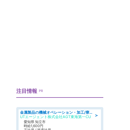
注目情報
PR
金属製品の機械オペレーション・加工/寮完備/日払い/工場・製造
＞
UTエージェント株式会社AGT東海第一CU
愛知県 知立市
時給1,600円
正社員 / 派遣社員