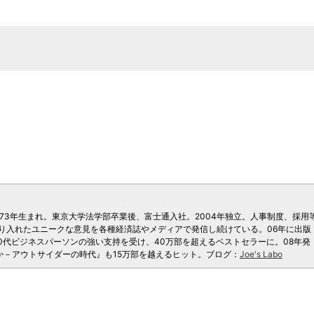
。1973年生まれ。東京大学法学部卒業後、富士通入社。2004年独立。人事制度、採用
り入れたユニークな意見を各種経済誌やメディアで発信し続けている。06年に出版
0代ビジネスパーソンの強い支持を受け、40万部を超えるベストセラーに。08年発
か－アウトサイダーの時代』も15万部を越えるヒット。ブログ：
Joe's Labo