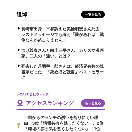
追悼
一覧を見る
長崎市出身・平和訴えた美輪明宏さん死去
ラストメッセージでも訴え「愛があれば 戦
争なんか起こりません」
つげ義春さんと白土三平さん カリスマ漫画
家、二人の「違い」とは？
死去した丹羽宇一郎さんは、経済界有数の読
書家だった 『死ぬほど読書』ベストセラー
に
J-CAST 会社ウォッチ
アクセスランキング
もっと見る
上司からのランチの誘いを断りにくい理
由 3位「情報共有を逃したくない」、2位
「職場の雰囲気を悪くしたくない」、1位