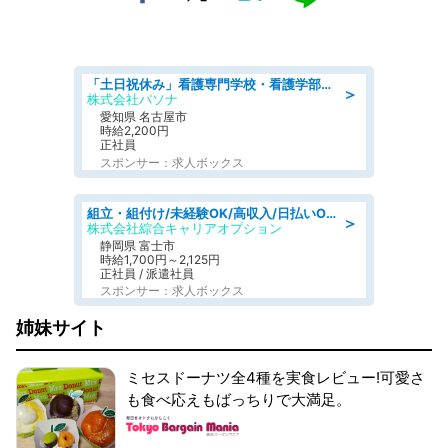
「土日祝休み」看護専門学校・看護学部での教員業務/高時給/要資格:保健師、正看護師
＞
株式会社パソナ
愛知県 名古屋市
時給2,200円
正社員
スポンサー：求人ボックス
組立・組付け/未経験OK/高収入/日払いOK/寮費無料/交替制
＞
株式会社綜合キャリアオプション
静岡県 富士市
時給1,700円～2,125円
正社員 / 派遣社員
スポンサー：求人ボックス
姉妹サイト
ミセスドーナツ全4種を実食レビュー!可愛さ
も食べ応えもばっちりで大満足。