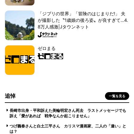
「ジブリの世界」「冒険のはじまりだ!」 夫
が撮影した〝1歳娘の後ろ姿〟が良すぎて...4.
8万人感激|Jタウンネット
ゼロまる
追悼
一覧を見る
長崎市出身・平和訴えた美輪明宏さん死去 ラストメッセージでも
訴え「愛があれば 戦争なんか起こりません」
つげ義春さんと白土三平さん カリスマ漫画家、二人の「違い」と
は？