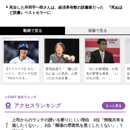
死去した丹羽宇一郎さんは、経済界有数の読書家だった 『死ぬほ
ど読書』ベストセラーに
動画で見る
画像で見る
【ドジャース】キム・
新党結成で「「騙し討
「れいわ新選組」が党
登
ヘソン、大リーグ公式
ちにあった気分」と怒
名の変更を発表、「い
女
「PSロースタ...
ったひろゆき妻...
のちの党」へ ...
発
J-CAST 会社ウォッチ
アクセスランキング
もっと見る
上司からのランチの誘いを断りにくい理由 3位「情報共有を
逃したくない」、2位「職場の雰囲気を悪くしたくない」、1