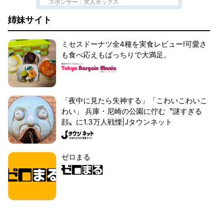
スポンサー：求人ボックス
姉妹サイト
ミセスドーナツ全4種を実食レビュー!可愛さ
も食べ応えもばっちりで大満足。
「夜中に見たら失神する」「こわいこわいこ
わい」 兵庫・尼崎の公園に佇む〝謎すぎる
顔〟に1.3万人戦慄|Jタウンネット
ゼロまる