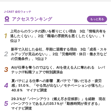
J-CAST 会社ウォッチ
アクセスランキング
もっと見る
上司からのランチの誘いを断りにくい理由 3位「情報共有を
逃したくない」、2位「職場の雰囲気を悪くしたくない」、1
位は？
新卒で入社した会社、早期に退職する理由 3位「成長・スキ
ルアップが見込めない」、2位「労働時間・休日・働き方など
の労働条件」、1位は？
AIが仕事を奪うのではなく、AIを使える人に奪われる レバ
テックIT転職フェアで特別講演会
夏バテによる仕事への影響 夏バテで「強いだるさ・疲労
感」51.0％、「やる気が出ない／モチベーションが落ちた」
40.8％ マイナビ調査
29.3％が「バーンアウト（燃え尽き症候群）」を経験 現在
バーンアウトである人の35.1％が「勤務時間が長すぎる」
マイナビ調査