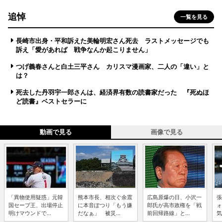
追悼
一覧を見る
長崎市出身・平和訴えた美輪明宏さん死去 ラストメッセージでも
訴え「愛があれば 戦争なんか起こりません」
つげ義春さんと白土三平さん カリスマ漫画家、二人の「違い」と
は？
死去した丹羽宇一郎さんは、経済界有数の読書家だった 『死ぬほ
ど読書』ベストセラーに
動画で見る
画像で見る
「異物使用疑惑」元韓
熊本市長、相次ぐ余震
広島原爆の日、小沢一
張
国セーブ王、出場停止
に本音ぽつり「もう嫌
郎氏が高市政権を「戦
ォ
明けマウンドで...
だなぁ」 被災...
前回帰路線」と...
気