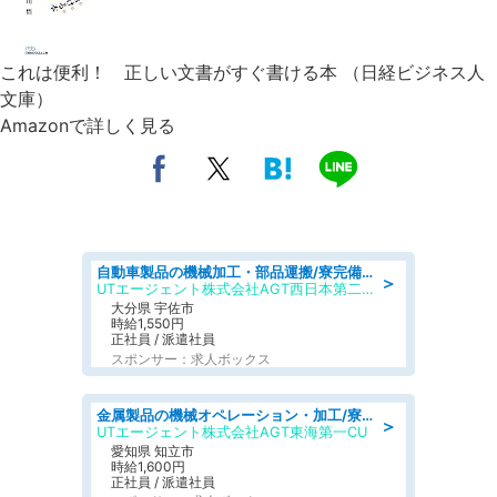
これは便利！ 正しい文書がすぐ書ける本 （日経ビジネス人
文庫）
Amazonで詳しく見る
自動車製品の機械加工・部品運搬/寮完備/日払い/工場・製造
＞
UTエージェント株式会社AGT西日本第二CU
大分県 宇佐市
時給1,550円
正社員 / 派遣社員
スポンサー：求人ボックス
金属製品の機械オペレーション・加工/寮完備/日払い/工場・製造
＞
UTエージェント株式会社AGT東海第一CU
愛知県 知立市
時給1,600円
正社員 / 派遣社員