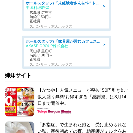
ホールスタッフ/「未経験者さん&バイトデビューも大歓迎」残業ほぼなし×1日3時間〜勤務OK!フォロー体制も充実/広島県/広島市南区
＞
中国料理敦煌
広島県 広島市
時給1,150円～
正社員
スポンサー：求人ボックス
ホールスタッフ/「家具屋が営むカフェスタッフ!」週2日～OK!嬉しいまかない付き/岡山県/浅口郡里庄町
＞
AKASE GROUP株式会社
岡山県 里庄町
時給1,100円～
正社員
スポンサー：求人ボックス
姉妹サイト
【かつや】人気メニューが税抜150円引き&ご
飯大盛り無料!お得すぎる「感謝祭」は8月14
日まで開催中。
「多指症」で生まれた娘と、受け止められな
い私。産後初めての夜、助産師がミルクをあ