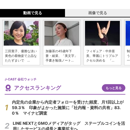
動画で見る
画像で見る
三田寛子、優雅な淡い
加藤茶の45歳年下
フィギュア・中井亜
制
黄色の着物姿で上品な
妻・綾菜、「美文字」
美、華麗にトリプルア
う
たたずまいで ...
手書き勉強ノート...
クセル決める 「...
一
J-CAST 会社ウォッチ
アクセスランキング
もっと見る
内定先の企業から内定者フォローを受けた頻度、月1回以上が
59.3％ 印象がよかった施策に「社内報・資料の共有」83.
0％ マイナビ調査
LINE NEXTとGMOメディアがタッグ ステーブルコインを活
用したサービスの成長と事業拡大へ