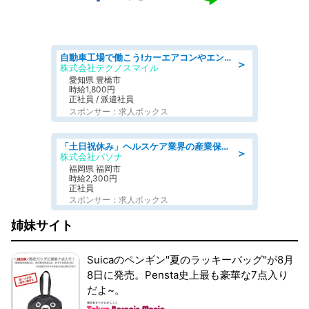
自動車工場で働こう!カーエアコンやエンジンの製造・加工業務/寮完備 denso aichi
＞
株式会社テクノスマイル
愛知県 豊橋市
時給1,800円
正社員 / 派遣社員
スポンサー：求人ボックス
「土日祝休み」ヘルスケア業界の産業保健師/高時給/未経験OK/要資格:保健師、正看護師
＞
株式会社パソナ
福岡県 福岡市
時給2,300円
正社員
スポンサー：求人ボックス
姉妹サイト
Suicaのペンギン"夏のラッキーバッグ"が8月
8日に発売。Pensta史上最も豪華な7点入り
だよ~。