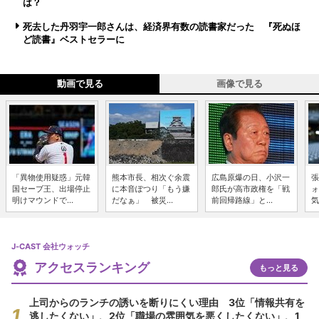
は？
死去した丹羽宇一郎さんは、経済界有数の読書家だった 『死ぬほ
ど読書』ベストセラーに
動画で見る
画像で見る
「異物使用疑惑」元韓
熊本市長、相次ぐ余震
広島原爆の日、小沢一
張
国セーブ王、出場停止
に本音ぽつり「もう嫌
郎氏が高市政権を「戦
ォ
明けマウンドで...
だなぁ」 被災...
前回帰路線」と...
気
J-CAST 会社ウォッチ
アクセスランキング
もっと見る
上司からのランチの誘いを断りにくい理由 3位「情報共有を
逃したくない」、2位「職場の雰囲気を悪くしたくない」、1