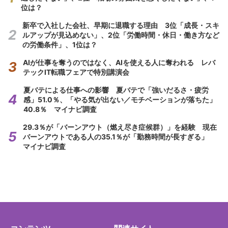
位は？
新卒で入社した会社、早期に退職する理由 3位「成長・スキ
ルアップが見込めない」、2位「労働時間・休日・働き方など
の労働条件」、1位は？
AIが仕事を奪うのではなく、AIを使える人に奪われる レバ
テックIT転職フェアで特別講演会
夏バテによる仕事への影響 夏バテで「強いだるさ・疲労
感」51.0％、「やる気が出ない／モチベーションが落ちた」
40.8％ マイナビ調査
29.3％が「バーンアウト（燃え尽き症候群）」を経験 現在
バーンアウトである人の35.1％が「勤務時間が長すぎる」
マイナビ調査