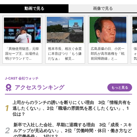
動画で見る
画像で見る
「異物使用疑惑」元韓
熊本市長、相次ぐ余震
広島原爆の日、小沢一
張
国セーブ王、出場停止
に本音ぽつり「もう嫌
郎氏が高市政権を「戦
ォ
明けマウンドで...
だなぁ」 被災...
前回帰路線」と...
気
J-CAST 会社ウォッチ
アクセスランキング
もっと見る
上司からのランチの誘いを断りにくい理由 3位「情報共有を
逃したくない」、2位「職場の雰囲気を悪くしたくない」、1
位は？
新卒で入社した会社、早期に退職する理由 3位「成長・スキ
ルアップが見込めない」、2位「労働時間・休日・働き方など
の労働条件」、1位は？