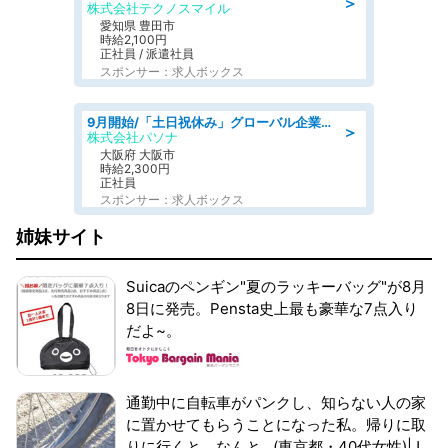
＞
株式会社テクノスマイル
愛知県 豊田市
時給2,100円
正社員 / 派遣社員
スポンサー：求人ボックス
9月開始/「土日祝休み」グローバル企業での産業保健のお仕事/保健師/高時給/残業なし/服装自由
＞
株式会社パソナ
大阪府 大阪市
時給2,300円
正社員
スポンサー：求人ボックス
姉妹サイト
Suicaのペンギン"夏のラッキーバッグ"が8月
8日に発売。Pensta史上最も豪華な7点入り
だよ~。
通勤中に自転車がパンクし、知らない人の家
に置かせてもらうことになった私。帰りに取
りに行くと、なんと...(東京都・40代女性)|J