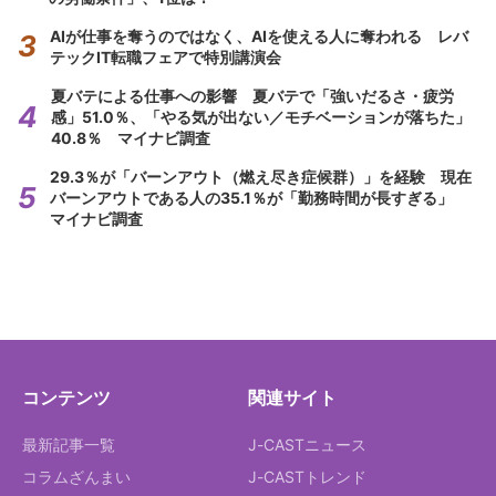
AIが仕事を奪うのではなく、AIを使える人に奪われる レバ
テックIT転職フェアで特別講演会
夏バテによる仕事への影響 夏バテで「強いだるさ・疲労
感」51.0％、「やる気が出ない／モチベーションが落ちた」
40.8％ マイナビ調査
29.3％が「バーンアウト（燃え尽き症候群）」を経験 現在
バーンアウトである人の35.1％が「勤務時間が長すぎる」
マイナビ調査
コンテンツ
関連サイト
最新記事一覧
J-CASTニュース
コラムざんまい
J-CASTトレンド