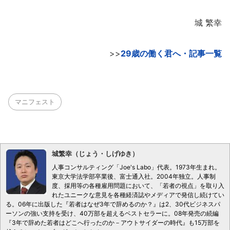
城 繁幸
>>
29歳の働く君へ・記事一覧
マニフェスト
城繁幸（じょう・しげゆき）
人事コンサルティング「Joe's Labo」代表。1973年生まれ。
東京大学法学部卒業後、富士通入社。2004年独立。人事制
度、採用等の各種雇用問題において、「若者の視点」を取り入
れたユニークな意見を各種経済誌やメディアで発信し続けてい
る。06年に出版した『若者はなぜ3年で辞めるのか？』は2、30代ビジネスパ
ーソンの強い支持を受け、40万部を超えるベストセラーに。08年発売の続編
『3年で辞めた若者はどこへ行ったのか－アウトサイダーの時代』も15万部を