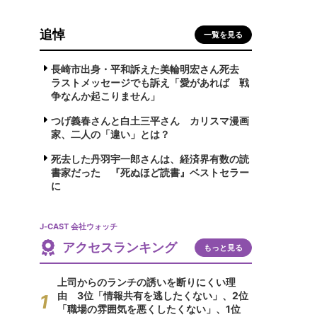
追悼
一覧を見る
長崎市出身・平和訴えた美輪明宏さん死去
ラストメッセージでも訴え「愛があれば 戦
争なんか起こりません」
つげ義春さんと白土三平さん カリスマ漫画
家、二人の「違い」とは？
死去した丹羽宇一郎さんは、経済界有数の読
書家だった 『死ぬほど読書』ベストセラー
に
J-CAST 会社ウォッチ
アクセスランキング
もっと見る
上司からのランチの誘いを断りにくい理
由 3位「情報共有を逃したくない」、2位
「職場の雰囲気を悪くしたくない」、1位