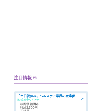
注目情報
PR
「土日祝休み」ヘルスケア業界の産業保健師/高時給/未経験OK/要資格:保健師、正看護師
＞
株式会社パソナ
福岡県 福岡市
時給2,300円
正社員