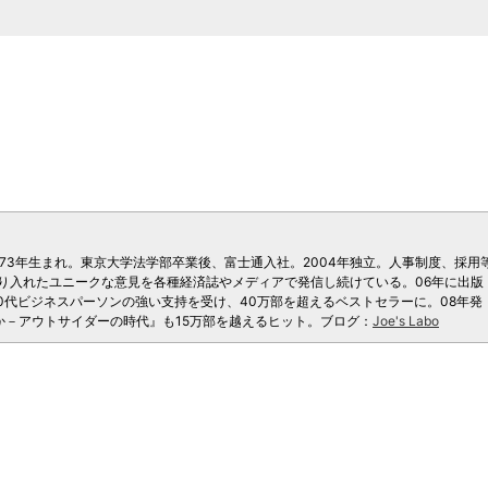
。1973年生まれ。東京大学法学部卒業後、富士通入社。2004年独立。人事制度、採用
り入れたユニークな意見を各種経済誌やメディアで発信し続けている。06年に出版
0代ビジネスパーソンの強い支持を受け、40万部を超えるベストセラーに。08年発
か－アウトサイダーの時代』も15万部を越えるヒット。ブログ：
Joe's Labo