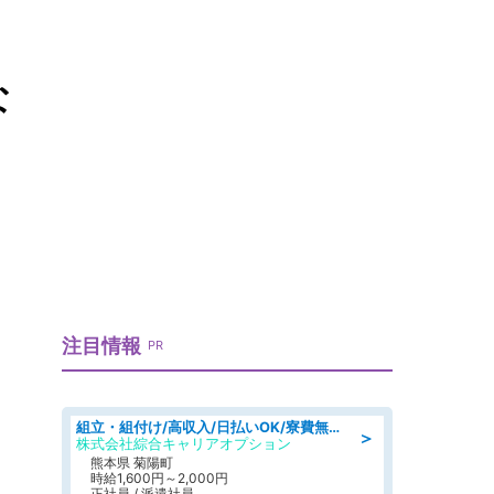
な
注目情報
PR
組立・組付け/高収入/日払いOK/寮費無料/交替制/20・30・40代活躍中
＞
株式会社綜合キャリアオプション
熊本県 菊陽町
時給1,600円～2,000円
正社員 / 派遣社員