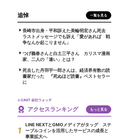
追悼
一覧を見る
長崎市出身・平和訴えた美輪明宏さん死去
ラストメッセージでも訴え「愛があれば 戦
争なんか起こりません」
つげ義春さんと白土三平さん カリスマ漫画
家、二人の「違い」とは？
死去した丹羽宇一郎さんは、経済界有数の読
書家だった 『死ぬほど読書』ベストセラー
に
J-CAST 会社ウォッチ
アクセスランキング
もっと見る
LINE NEXTとGMOメディアがタッグ ステ
ーブルコインを活用したサービスの成長と
事業拡大へ