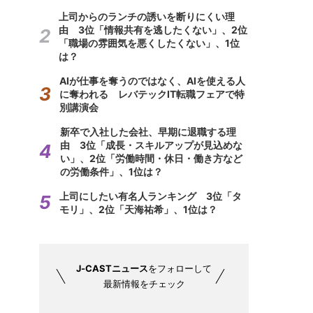
上司からのランチの誘いを断りにくい理
由 3位「情報共有を逃したくない」、2位
「職場の雰囲気を悪くしたくない」、1位
は？
AIが仕事を奪うのではなく、AIを使える人
に奪われる レバテックIT転職フェアで特
別講演会
新卒で入社した会社、早期に退職する理
由 3位「成長・スキルアップが見込めな
い」、2位「労働時間・休日・働き方など
の労働条件」、1位は？
上司にしたい有名人ランキング 3位「タ
モリ」、2位「天海祐希」、1位は？
J-CASTニュース
をフォローして
最新情報をチェック