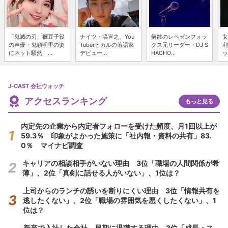
「鬼滅の刃」禰豆子役
ナイツ・塙宣之、You
解散のレペゼンフォッ
女
の声優・鬼頭明里の姿
Tuberヒカルの落語家
クス元リーダー・DJ S
利
にネット騒然 ...
デビュー...
HACHO...
ッ
J-CAST 会社ウォッチ
アクセスランキング
もっと見る
内定先の企業から内定者フォローを受けた頻度、月1回以上が
59.3％ 印象がよかった施策に「社内報・資料の共有」83.
0％ マイナビ調査
キャリアの相談相手がいない理由 3位「職場の人間関係が希
薄」、2位「真剣に話せる人がいない」、1位は？
上司からのランチの誘いを断りにくい理由 3位「情報共有を
逃したくない」、2位「職場の雰囲気を悪くしたくない」、1
位は？
新卒で入社した会社、早期に退職する理由 3位「成長・ス