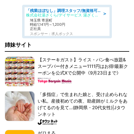
「残業ほぼなし」調理スタッフ/無資格可/正職員/日勤のみ/デイサービス/社会保障完備
＞
株式会社湯ざくら/デイサービス 湯ざくらケアリゾート
埼玉県 寄居町
時給1,141円～1,200円
正社員
スポンサー：求人ボックス
姉妹サイト
【ステーキガスト】ライス・パン食べ放題&
スープバー付きメニュー1111円はお得!最新ク
ーポンを公式Xで公開中《9月23日まで》
「多指症」で生まれた娘と、受け止められな
い私。産後初めての夜、助産師がミルクをあ
げてるのを見て...(静岡県・20代女性)|Jタウ
ンネット
ゼロまる