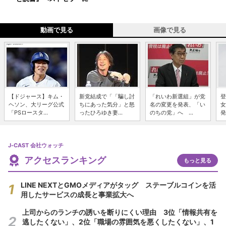
動画で見る
画像で見る
【ドジャース】キム・
新党結成で「「騙し討
「れいわ新選組」が党
登
ヘソン、大リーグ公式
ちにあった気分」と怒
名の変更を発表、「い
女
「PSロースタ...
ったひろゆき妻...
のちの党」へ ...
発
J-CAST 会社ウォッチ
アクセスランキング
もっと見る
LINE NEXTとGMOメディアがタッグ ステーブルコインを活
用したサービスの成長と事業拡大へ
上司からのランチの誘いを断りにくい理由 3位「情報共有を
逃したくない」、2位「職場の雰囲気を悪くしたくない」、1