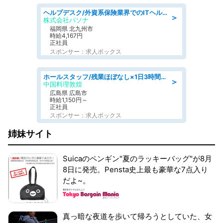
ヘルプデスク/外資系保険業界でのITヘルプデスク業務/駅近/即日勤務可/ヘルプデスク
＞
株式会社パソナ
福岡県 北九州市
時給4,167円
正社員
スポンサー：求人ボックス
ホールスタッフ/残業ほぼなし×1日3時間〜勤務OK!フォロー体制も充実/広島県/広島市南区
＞
中国料理敦煌
広島県 広島市
時給1,150円～
正社員
スポンサー：求人ボックス
姉妹サイト
Suicaのペンギン"夏のラッキーバッグ"が8月
8日に発売。Pensta史上最も豪華な7点入り
だよ~。
真っ暗な夜道を歩いて帰ろうとしていた、女