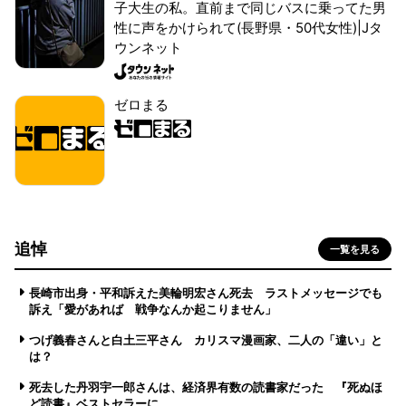
子大生の私。直前まで同じバスに乗ってた男
性に声をかけられて(長野県・50代女性)|Jタ
ウンネット
ゼロまる
追悼
一覧を見る
長崎市出身・平和訴えた美輪明宏さん死去 ラストメッセージでも
訴え「愛があれば 戦争なんか起こりません」
つげ義春さんと白土三平さん カリスマ漫画家、二人の「違い」と
は？
死去した丹羽宇一郎さんは、経済界有数の読書家だった 『死ぬほ
ど読書』ベストセラーに