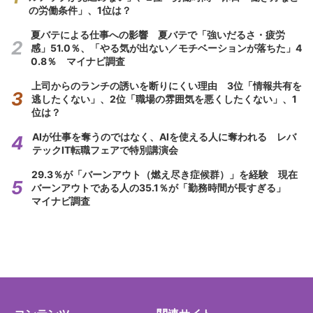
の労働条件」、1位は？
夏バテによる仕事への影響 夏バテで「強いだるさ・疲労
感」51.0％、「やる気が出ない／モチベーションが落ちた」4
0.8％ マイナビ調査
上司からのランチの誘いを断りにくい理由 3位「情報共有を
逃したくない」、2位「職場の雰囲気を悪くしたくない」、1
位は？
AIが仕事を奪うのではなく、AIを使える人に奪われる レバ
テックIT転職フェアで特別講演会
29.3％が「バーンアウト（燃え尽き症候群）」を経験 現在
バーンアウトである人の35.1％が「勤務時間が長すぎる」
マイナビ調査