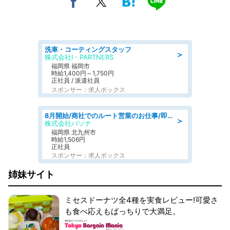
洗車・コーティングスタッフ
＞
株式会社I・PARTNERS
福岡県 福岡市
時給1,400円～1,750円
正社員 / 派遣社員
スポンサー：求人ボックス
8月開始/商社でのルート営業のお仕事/即日勤務可/車通勤可/営業
＞
株式会社パソナ
福岡県 北九州市
時給1,506円
正社員
スポンサー：求人ボックス
姉妹サイト
ミセスドーナツ全4種を実食レビュー!可愛さ
も食べ応えもばっちりで大満足。