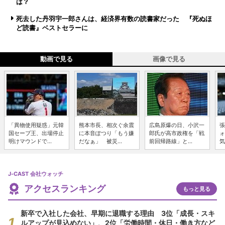
は？
死去した丹羽宇一郎さんは、経済界有数の読書家だった 『死ぬほ
ど読書』ベストセラーに
動画で見る
画像で見る
「異物使用疑惑」元韓
熊本市長、相次ぐ余震
広島原爆の日、小沢一
張
国セーブ王、出場停止
に本音ぽつり「もう嫌
郎氏が高市政権を「戦
ォ
明けマウンドで...
だなぁ」 被災...
前回帰路線」と...
気
J-CAST 会社ウォッチ
アクセスランキング
もっと見る
新卒で入社した会社、早期に退職する理由 3位「成長・スキ
ルアップが見込めない」、2位「労働時間・休日・働き方など