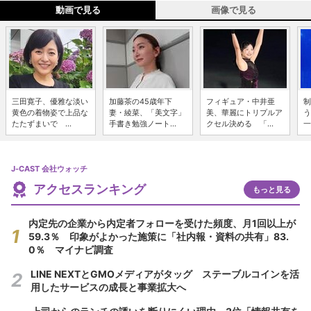
動画で見る
画像で見る
三田寛子、優雅な淡い
加藤茶の45歳年下
フィギュア・中井亜
制
黄色の着物姿で上品な
妻・綾菜、「美文字」
美、華麗にトリプルア
う
たたずまいで ...
手書き勉強ノート...
クセル決める 「...
一
J-CAST 会社ウォッチ
アクセスランキング
もっと見る
内定先の企業から内定者フォローを受けた頻度、月1回以上が
59.3％ 印象がよかった施策に「社内報・資料の共有」83.
0％ マイナビ調査
LINE NEXTとGMOメディアがタッグ ステーブルコインを活
用したサービスの成長と事業拡大へ