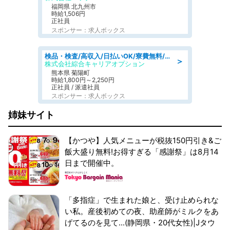
福岡県 北九州市
時給1,506円
正社員
スポンサー：求人ボックス
検品・検査/高収入/日払いOK/寮費無料/日勤/20・30・40代活躍中
＞
株式会社綜合キャリアオプション
熊本県 菊陽町
時給1,800円～2,250円
正社員 / 派遣社員
スポンサー：求人ボックス
姉妹サイト
【かつや】人気メニューが税抜150円引き&ご
飯大盛り無料!お得すぎる「感謝祭」は8月14
日まで開催中。
「多指症」で生まれた娘と、受け止められな
い私。産後初めての夜、助産師がミルクをあ
げてるのを見て...(静岡県・20代女性)|Jタウ