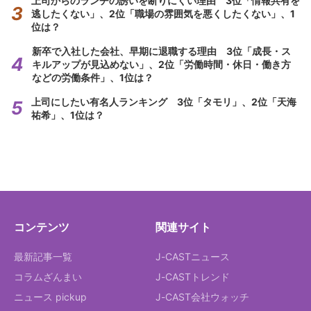
上司からのランチの誘いを断りにくい理由 3位「情報共有を
逃したくない」、2位「職場の雰囲気を悪くしたくない」、1
位は？
新卒で入社した会社、早期に退職する理由 3位「成長・ス
キルアップが見込めない」、2位「労働時間・休日・働き方
などの労働条件」、1位は？
上司にしたい有名人ランキング 3位「タモリ」、2位「天海
祐希」、1位は？
コンテンツ
関連サイト
最新記事一覧
J-CASTニュース
コラムざんまい
J-CASTトレンド
ニュース pickup
J-CAST会社ウォッチ