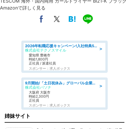
TESCOM 海外・国内両用 カールドライヤー BI21-K ブラック
Amazonで詳しく見る
2026年転職応援キャンペーン!入社特典58万円/デンソーで働こう!自動車工場で小型部品の検査業務 denso aichi
＞
株式会社テクノスマイル
愛知県 豊橋市
時給1,800円
正社員 / 派遣社員
スポンサー：求人ボックス
9月開始/「土日祝休み」グローバル企業での産業保健のお仕事/保健師/高時給/残業なし/服装自由
＞
株式会社パソナ
大阪府 大阪市
時給2,300円
正社員
スポンサー：求人ボックス
姉妹サイト