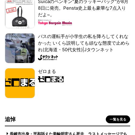
Suicaのペンギン"夏のラッキーバッグ"が8月
8日に発売。Pensta史上最も豪華な7点入り
だよ~。
バスの運転手が小学生の私を降ろしてくれな
かった いくら説明しても頑なな態度で止めら
れ(北海道・50代女性)|Jタウンネット
ゼロまる
追悼
一覧を見る
長崎市出身・平和訴えた美輪明宏さん死去 ラストメッセージでも