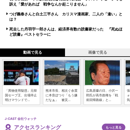
訴え「愛があれば 戦争なんか起こりません」
つげ義春さんと白土三平さん カリスマ漫画家、二人の「違い」と
は？
死去した丹羽宇一郎さんは、経済界有数の読書家だった 『死ぬほ
ど読書』ベストセラーに
動画で見る
画像で見る
「異物使用疑惑」元韓
熊本市長、相次ぐ余震
広島原爆の日、小沢一
張
国セーブ王、出場停止
に本音ぽつり「もう嫌
郎氏が高市政権を「戦
ォ
明けマウンドで...
だなぁ」 被災...
前回帰路線」と...
気
J-CAST 会社ウォッチ
アクセスランキング
もっと見る