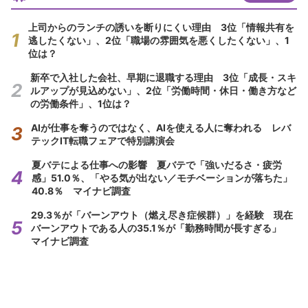
上司からのランチの誘いを断りにくい理由 3位「情報共有を
逃したくない」、2位「職場の雰囲気を悪くしたくない」、1
位は？
新卒で入社した会社、早期に退職する理由 3位「成長・スキ
ルアップが見込めない」、2位「労働時間・休日・働き方など
の労働条件」、1位は？
AIが仕事を奪うのではなく、AIを使える人に奪われる レバ
テックIT転職フェアで特別講演会
夏バテによる仕事への影響 夏バテで「強いだるさ・疲労
感」51.0％、「やる気が出ない／モチベーションが落ちた」
40.8％ マイナビ調査
29.3％が「バーンアウト（燃え尽き症候群）」を経験 現在
バーンアウトである人の35.1％が「勤務時間が長すぎる」
マイナビ調査