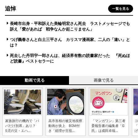
追悼
一覧を見る
長崎市出身・平和訴えた美輪明宏さん死去 ラストメッセージでも
訴え「愛があれば 戦争なんか起こりません」
つげ義春さんと白土三平さん カリスマ漫画家、二人の「違い」と
は？
死去した丹羽宇一郎さんは、経済界有数の読書家だった 『死ぬほ
ど読書』ベストセラーに
動画で見る
画像で見る
家族旅行の機内で「パ
高市首相の被災地視察
「マンガワン」第三者
コ
パだけ別席」あり？
動画が炎上 BGM付
委報告書の編集者「G
「
5児の父・エハ...
き「総理が主役...
氏」は成田卓哉...
げ