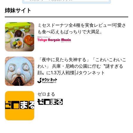
姉妹サイト
ミセスドーナツ全4種を実食レビュー!可愛さ
も食べ応えもばっちりで大満足。
「夜中に見たら失神する」「こわいこわいこ
わい」 兵庫・尼崎の公園に佇む〝謎すぎる
顔〟に1.3万人戦慄|Jタウンネット
ゼロまる