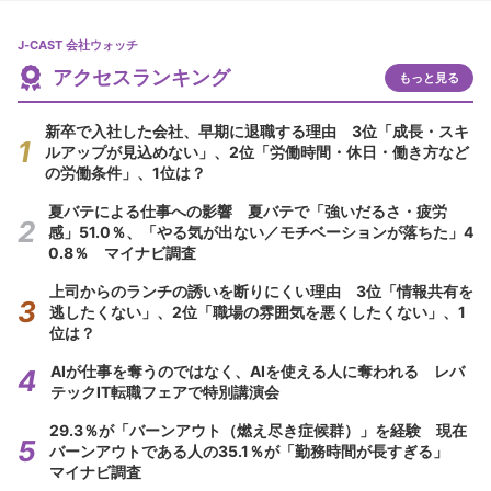
J-CAST 会社ウォッチ
アクセスランキング
もっと見る
新卒で入社した会社、早期に退職する理由 3位「成長・スキ
ルアップが見込めない」、2位「労働時間・休日・働き方など
の労働条件」、1位は？
夏バテによる仕事への影響 夏バテで「強いだるさ・疲労
感」51.0％、「やる気が出ない／モチベーションが落ちた」4
0.8％ マイナビ調査
上司からのランチの誘いを断りにくい理由 3位「情報共有を
逃したくない」、2位「職場の雰囲気を悪くしたくない」、1
位は？
AIが仕事を奪うのではなく、AIを使える人に奪われる レバ
テックIT転職フェアで特別講演会
29.3％が「バーンアウト（燃え尽き症候群）」を経験 現在
バーンアウトである人の35.1％が「勤務時間が長すぎる」
マイナビ調査