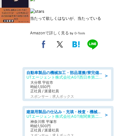
当たって欲しくはないが、当たっている
Amazonで詳しく見る
by
G-Tools
自動車製品の機械加工・部品運搬/寮完備/日払い/工場・製造
＞
UTエージェント株式会社AGT西日本第二CU
大分県 宇佐市
時給1,550円
正社員 / 派遣社員
スポンサー：求人ボックス
建築用製品の仕込み・充填・検査・機械操作/寮完備/日払い/工場・製造
＞
UTエージェント株式会社AGT南関東第二CU
神奈川県 平塚市
時給1,500円
正社員 / 派遣社員
スポンサー：求人ボックス