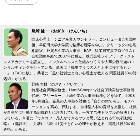
尾崎 健一（おざき・けんいち）
臨床心理士、シニア産業カウンセラー。コンピュータ会社勤務
後、早稲田大学大学院で臨床心理学を学ぶ。クリニックの心理
相談室、外資系企業の人事部、EAP（従業員支援プログラム）
会社勤務を経て2007年に独立。株式会社ライフワーク・スト
レスアカデミーを設立し、メンタルヘルスの仕組みづくりや人事労務問題のコ
ンサルティングを行っている。単著に『職場でうつの人と上手に接するヒン
ト』（TAC出版）、共著に『黒い社労士と白い心理士が教える 問題社員50の対
処術』がある。
野崎 大輔（のざき・だいすけ）
特定社会保険労務士、
Hunt&Company社会保険労務士事務所
代表。フリーター、上場企業の人事部勤務などを経て、2008
年8月独立。企業の人事部を対象に「自分の頭で考え、モチベ
ーションを高め、行動する」自律型人材の育成を支援し、社員
が自発的に行動する組織作りに注力している。一方で労使トラブルの解決も行
っている。単著に『できコツ 凡人ができるヤツと思い込まれる50の行動戦
略』（講談社）、共著に『黒い社労士と白い心理士が教える 問題社員50の対
処術』がある。