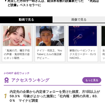
死去した丹羽宇一郎さんは、経済界有数の読書家だった 『死ぬほ
ど読書』ベストセラーに
動画で見る
画像で見る
「鬼滅の刃」禰豆子役
ナイツ・塙宣之、You
解散のレペゼンフォッ
女
の声優・鬼頭明里の姿
Tuberヒカルの落語家
クス元リーダー・DJ S
利
にネット騒然 ...
デビュー...
HACHO...
ッ
J-CAST 会社ウォッチ
アクセスランキング
もっと見る
内定先の企業から内定者フォローを受けた頻度、月1回以上が
59.3％ 印象がよかった施策に「社内報・資料の共有」83.
0％ マイナビ調査