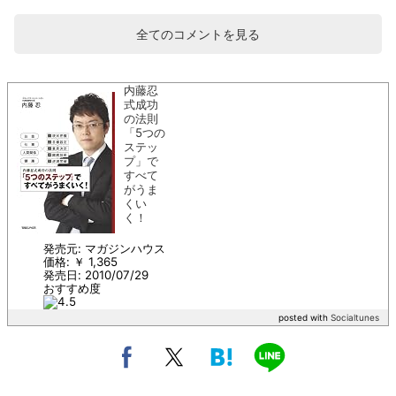
全てのコメントを見る
内藤忍
式成功
の法則
「5つの
ステッ
プ」で
すべて
がうま
くい
く！
発売元: マガジンハウス
価格: ￥ 1,365
発売日: 2010/07/29
おすすめ度
posted with
Socialtunes