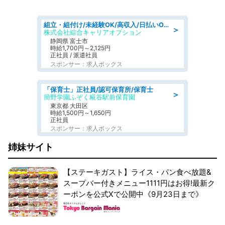
組立・組付け/未経験OK/高収入/日払いOK/交替制/20・30・40代活躍中
＞
株式会社綜合キャリアオプション
静岡県 富士市
時給1,700円～2,125円
正社員 / 派遣社員
スポンサー：求人ボックス
「保育士」正社員/認可保育所/保育士
＞
簡野学園ふぞく糀谷駅前保育園
東京都 大田区
時給1,500円～1,650円
正社員
スポンサー：求人ボックス
姉妹サイト
【ステーキガスト】ライス・パン食べ放題&
スープバー付きメニュー1111円はお得!最新ク
ーポンを公式Xで公開中《9月23日まで》