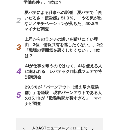
労働条件」、1位は？
夏バテによる仕事への影響 夏バテで「強
いだるさ・疲労感」51.0％、「やる気が出
ない／モチベーションが落ちた」40.8％
マイナビ調査
上司からのランチの誘いを断りにくい理
由 3位「情報共有を逃したくない」、2位
「職場の雰囲気を悪くしたくない」、1位
は？
AIが仕事を奪うのではなく、AIを使える人
に奪われる レバテックIT転職フェアで特
別講演会
29.3％が「バーンアウト（燃え尽き症候
群）」を経験 現在バーンアウトである人
の35.1％が「勤務時間が長すぎる」 マイ
ナビ調査
J-CASTニュース
をフォローして