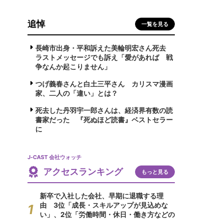
追悼
一覧を見る
長崎市出身・平和訴えた美輪明宏さん死去
ラストメッセージでも訴え「愛があれば 戦
争なんか起こりません」
つげ義春さんと白土三平さん カリスマ漫画
家、二人の「違い」とは？
死去した丹羽宇一郎さんは、経済界有数の読
書家だった 『死ぬほど読書』ベストセラー
に
J-CAST 会社ウォッチ
アクセスランキング
もっと見る
新卒で入社した会社、早期に退職する理
由 3位「成長・スキルアップが見込めな
い」、2位「労働時間・休日・働き方などの