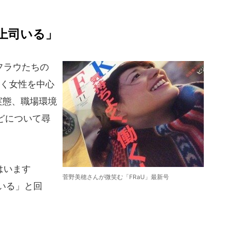
上司いる」
フラウたちの
働く女性を中心
実態、職場環境
どについて尋
はいます
菅野美穂さんが微笑む「FRaU」最新号
「いる」と回