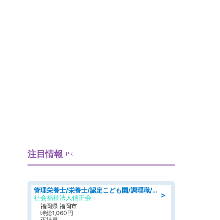
注目情報
PR
管理栄養士/栄養士/認定こども園/調理職/認定こども園/週3日～相談可能
＞
社会福祉法人信正会
福岡県 福岡市
時給1,060円
正社員