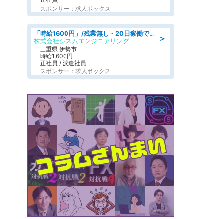
スポンサー：求人ボックス
「時給1600円」/残業無し・20日稼働で月収25万円以上可/人物重視の選考/ねじ締めや梱包業務
＞
株式会社シスムエンジニアリング
三重県 伊勢市
時給1,600円
正社員 / 派遣社員
スポンサー：求人ボックス