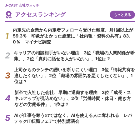
J-CAST 会社ウォッチ
アクセスランキング
もっと見る
内定先の企業から内定者フォローを受けた頻度、月1回以上が
59.3％ 印象がよかった施策に「社内報・資料の共有」83.
0％ マイナビ調査
キャリアの相談相手がいない理由 3位「職場の人間関係が希
薄」、2位「真剣に話せる人がいない」、1位は？
上司からのランチの誘いを断りにくい理由 3位「情報共有を
逃したくない」、2位「職場の雰囲気を悪くしたくない」、1
位は？
新卒で入社した会社、早期に退職する理由 3位「成長・ス
キルアップが見込めない」、2位「労働時間・休日・働き方
などの労働条件」、1位は？
AIが仕事を奪うのではなく、AIを使える人に奪われる レバ
テックIT転職フェアで特別講演会