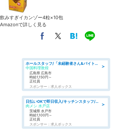
飲みすぎイカンゾー4粒×10包
Amazonで詳しく見る
ホールスタッフ/「未経験者さん&バイトデビューも大歓迎」残業ほぼなし×1日3時間〜勤務OK!フォロー体制も充実/広島県/広島市南区
＞
中国料理敦煌
広島県 広島市
時給1,150円～
正社員
スポンサー：求人ボックス
日払いOKで即日収入/キッチンスタッフ/「原付免許必須」デリバリー業務など、自己成長可能な幅広い仕事に挑戦!髪型自由&ピアス・ネイルOK/茨城県/水戸市
＞
肉メシ 水戸店
茨城県 水戸市
時給1,100円～
正社員
スポンサー：求人ボックス