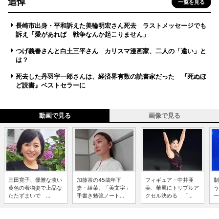
追悼
一覧を見る
長崎市出身・平和訴えた美輪明宏さん死去 ラストメッセージでも
訴え「愛があれば 戦争なんか起こりません」
つげ義春さんと白土三平さん カリスマ漫画家、二人の「違い」と
は？
死去した丹羽宇一郎さんは、経済界有数の読書家だった 『死ぬほ
ど読書』ベストセラーに
動画で見る
画像で見る
三田寛子、優雅な淡い
加藤茶の45歳年下
フィギュア・中井亜
制
黄色の着物姿で上品な
妻・綾菜、「美文字」
美、華麗にトリプルア
う
たたずまいで ...
手書き勉強ノート...
クセル決める 「...
一