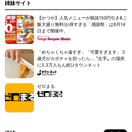
姉妹サイト
【かつや】人気メニューが税抜150円引き&ご
飯大盛り無料!お得すぎる「感謝祭」は8月14
日まで開催中。
「めちゃくちゃ遠すぎ」「可愛すぎます」 2
歳児がカボチャを切ったら...〝左手〟の場所
に5.3万人もん絶|Jタウンネット
ゼロまる