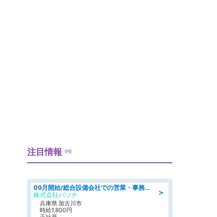
注目情報
PR
09月開始/総合設備会社での営業・事務のお仕事/車通勤可/賞与あり/営業/営業事務
＞
株式会社パソナ
兵庫県 加古川市
時給1,800円
正社員