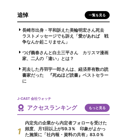
追悼
一覧を見る
長崎市出身・平和訴えた美輪明宏さん死去
ラストメッセージでも訴え「愛があれば 戦
争なんか起こりません」
つげ義春さんと白土三平さん カリスマ漫画
家、二人の「違い」とは？
死去した丹羽宇一郎さんは、経済界有数の読
書家だった 『死ぬほど読書』ベストセラー
に
J-CAST 会社ウォッチ
アクセスランキング
もっと見る
内定先の企業から内定者フォローを受けた
頻度、月1回以上が59.3％ 印象がよかっ
た施策に「社内報・資料の共有」83.0％