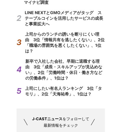
マイナビ調査
LINE NEXTとGMOメディアがタッグ ス
テーブルコインを活用したサービスの成長
と事業拡大へ
上司からのランチの誘いを断りにくい理
由 3位「情報共有を逃したくない」、2位
「職場の雰囲気を悪くしたくない」、1位
は？
新卒で入社した会社、早期に退職する理
由 3位「成長・スキルアップが見込めな
い」、2位「労働時間・休日・働き方など
の労働条件」、1位は？
上司にしたい有名人ランキング 3位「タ
モリ」、2位「天海祐希」、1位は？
J-CASTニュース
をフォローして
最新情報をチェック