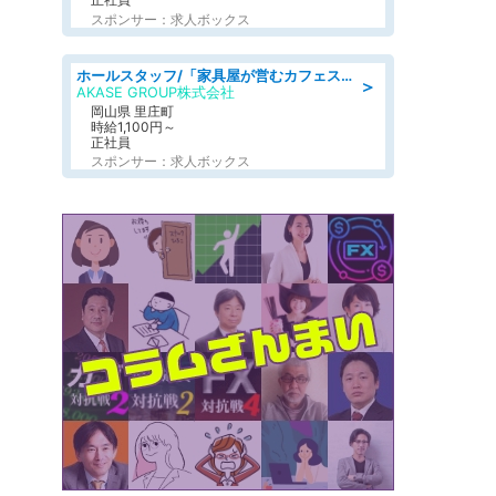
スポンサー：求人ボックス
ホールスタッフ/「家具屋が営むカフェスタッフ!」週2日～OK!嬉しいまかない付き/岡山県/浅口郡里庄町
＞
AKASE GROUP株式会社
岡山県 里庄町
時給1,100円～
正社員
スポンサー：求人ボックス