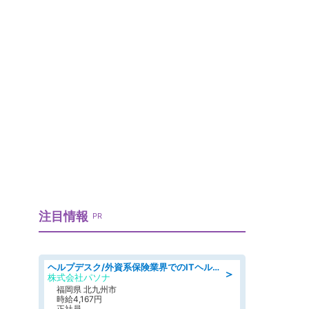
注目情報
PR
ヘルプデスク/外資系保険業界でのITヘルプデスク業務/駅近/即日勤務可/ヘルプデスク
＞
株式会社パソナ
福岡県 北九州市
時給4,167円
正社員