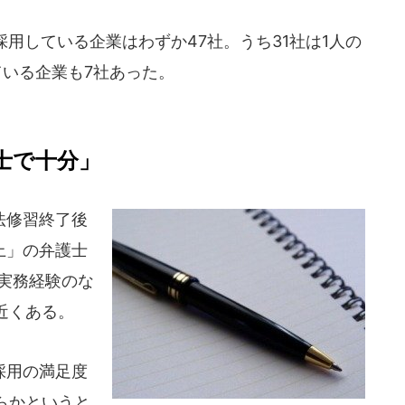
採用している企業はわずか47社。うち31社は1人の
ている企業も7社あった。
士で十分」
法修習終了後
上」の弁護士
実務経験のな
近くある。
採用の満足度
らかというと