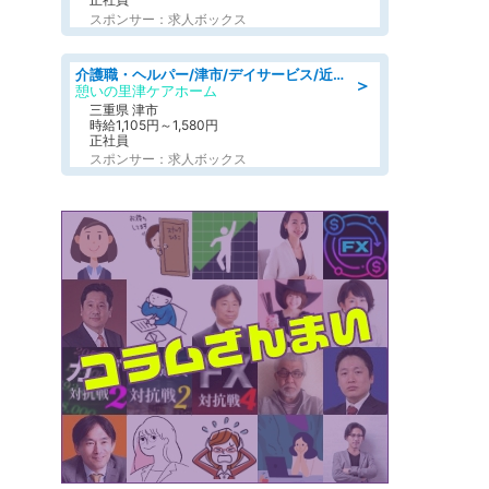
スポンサー：求人ボックス
介護職・ヘルパー/津市/デイサービス/近鉄名古屋線 高田本山/三重県
＞
憩いの里津ケアホーム
三重県 津市
時給1,105円～1,580円
正社員
スポンサー：求人ボックス