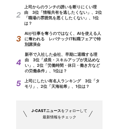
上司からのランチの誘いを断りにくい理
由 3位「情報共有を逃したくない」、2位
「職場の雰囲気を悪くしたくない」、1位
は？
AIが仕事を奪うのではなく、AIを使える人
に奪われる レバテックIT転職フェアで特
別講演会
新卒で入社した会社、早期に退職する理
由 3位「成長・スキルアップが見込めな
い」、2位「労働時間・休日・働き方など
の労働条件」、1位は？
上司にしたい有名人ランキング 3位「タ
モリ」、2位「天海祐希」、1位は？
J-CASTニュース
をフォローして
最新情報をチェック