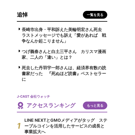
追悼
一覧を見る
長崎市出身・平和訴えた美輪明宏さん死去
ラストメッセージでも訴え「愛があれば 戦
争なんか起こりません」
つげ義春さんと白土三平さん カリスマ漫画
家、二人の「違い」とは？
死去した丹羽宇一郎さんは、経済界有数の読
書家だった 『死ぬほど読書』ベストセラー
に
J-CAST 会社ウォッチ
アクセスランキング
もっと見る
LINE NEXTとGMOメディアがタッグ ステ
ーブルコインを活用したサービスの成長と
事業拡大へ