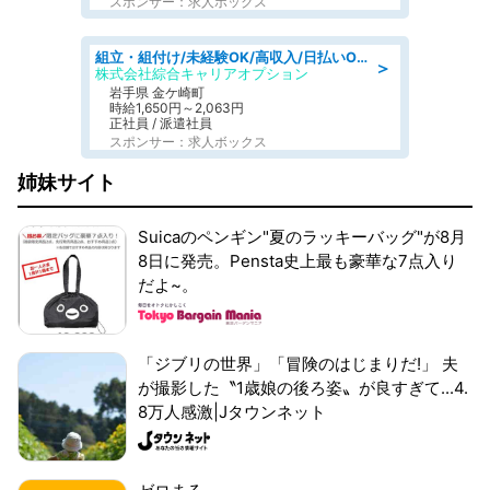
スポンサー：求人ボックス
組立・組付け/未経験OK/高収入/日払いOK/交替制/20・30・40代活躍中
＞
株式会社綜合キャリアオプション
岩手県 金ケ崎町
時給1,650円～2,063円
正社員 / 派遣社員
スポンサー：求人ボックス
姉妹サイト
Suicaのペンギン"夏のラッキーバッグ"が8月
8日に発売。Pensta史上最も豪華な7点入り
だよ~。
「ジブリの世界」「冒険のはじまりだ!」 夫
が撮影した〝1歳娘の後ろ姿〟が良すぎて...4.
8万人感激|Jタウンネット