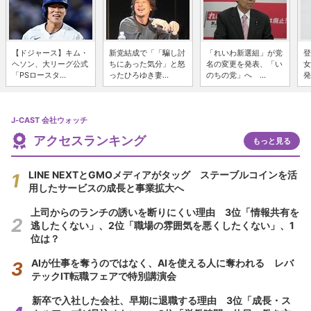
【ドジャース】キム・
新党結成で「「騙し討
「れいわ新選組」が党
登
ヘソン、大リーグ公式
ちにあった気分」と怒
名の変更を発表、「い
女
「PSロースタ...
ったひろゆき妻...
のちの党」へ ...
発
J-CAST 会社ウォッチ
アクセスランキング
もっと見る
LINE NEXTとGMOメディアがタッグ ステーブルコインを活
用したサービスの成長と事業拡大へ
上司からのランチの誘いを断りにくい理由 3位「情報共有を
逃したくない」、2位「職場の雰囲気を悪くしたくない」、1
位は？
AIが仕事を奪うのではなく、AIを使える人に奪われる レバ
テックIT転職フェアで特別講演会
新卒で入社した会社、早期に退職する理由 3位「成長・ス