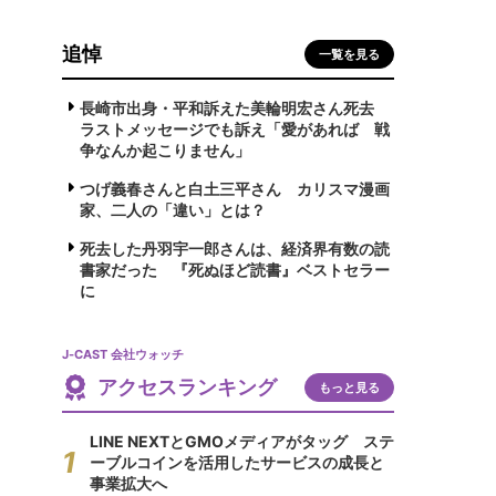
追悼
一覧を見る
長崎市出身・平和訴えた美輪明宏さん死去
ラストメッセージでも訴え「愛があれば 戦
争なんか起こりません」
つげ義春さんと白土三平さん カリスマ漫画
家、二人の「違い」とは？
死去した丹羽宇一郎さんは、経済界有数の読
書家だった 『死ぬほど読書』ベストセラー
に
J-CAST 会社ウォッチ
アクセスランキング
もっと見る
LINE NEXTとGMOメディアがタッグ ステ
ーブルコインを活用したサービスの成長と
事業拡大へ