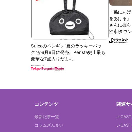
「孫にあげ
をあげる」
さんに握ら
性)|Jタウ
Suicaのペンギン"夏のラッキーバッ
グ"が8月8日に発売。Pensta史上最も
豪華な7点入りだよ~。
コンテンツ
関連サ
最新記事一覧
J-CAS
コラムざんまい
J-CAS