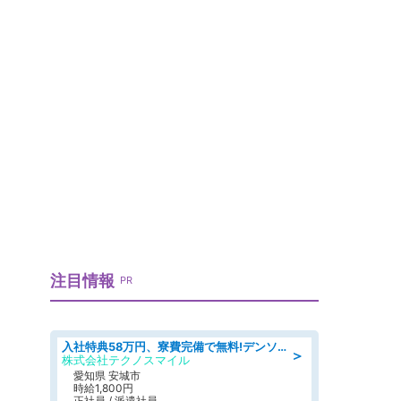
注目情報
PR
入社特典58万円、寮費完備で無料!デンソーで働こう!自動車工場で小型部品の検査業務 denso aichi
＞
株式会社テクノスマイル
愛知県 安城市
時給1,800円
正社員 / 派遣社員