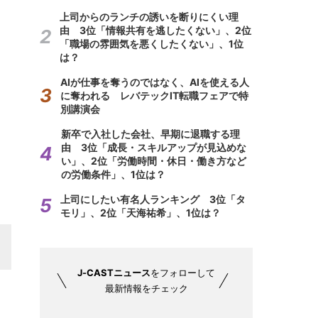
上司からのランチの誘いを断りにくい理
由 3位「情報共有を逃したくない」、2位
「職場の雰囲気を悪くしたくない」、1位
は？
AIが仕事を奪うのではなく、AIを使える人
に奪われる レバテックIT転職フェアで特
別講演会
新卒で入社した会社、早期に退職する理
由 3位「成長・スキルアップが見込めな
い」、2位「労働時間・休日・働き方など
の労働条件」、1位は？
上司にしたい有名人ランキング 3位「タ
モリ」、2位「天海祐希」、1位は？
J-CASTニュース
をフォローして
最新情報をチェック