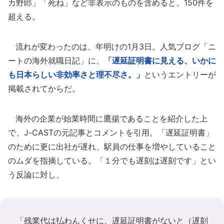
カ野郎」「死ね」など非表示のものを含めると、150件を
超える。
流れが変わったのは、年明けの1月3日。人気ブログ「ニ
ートの海外就職日記」に、
「遅延証明書に見える、いかに
も日本らしい非効率さと理不尽さ。」
というエントリーが
掲載されてからだ。
海外の企業が始業時間に鷹揚であることを紹介した上
で、J-CASTの元記事とコメントを引用。「遅延証明書」
のために更に出社が遅れ、駅員の仕事を増やしていること
のムダを指摘している。「１分でも遅刻は遅刻です」とい
う反論に対し、
「残業代は払わんくせに、遅延証明書がないと（遅刻