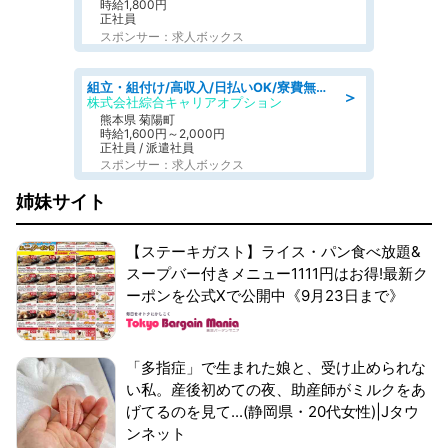
時給1,800円
正社員
スポンサー：求人ボックス
組立・組付け/高収入/日払いOK/寮費無料/交替制/20・30・40代活躍中
＞
株式会社綜合キャリアオプション
熊本県 菊陽町
時給1,600円～2,000円
正社員 / 派遣社員
スポンサー：求人ボックス
姉妹サイト
【ステーキガスト】ライス・パン食べ放題&
スープバー付きメニュー1111円はお得!最新ク
ーポンを公式Xで公開中《9月23日まで》
「多指症」で生まれた娘と、受け止められな
い私。産後初めての夜、助産師がミルクをあ
げてるのを見て...(静岡県・20代女性)|Jタウ
ンネット