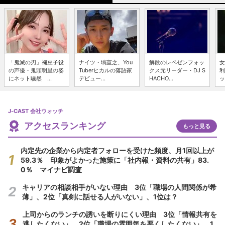
「鬼滅の刃」禰豆子役
ナイツ・塙宣之、You
解散のレペゼンフォッ
女
の声優・鬼頭明里の姿
Tuberヒカルの落語家
クス元リーダー・DJ S
利
にネット騒然 ...
デビュー...
HACHO...
ッ
J-CAST 会社ウォッチ
アクセスランキング
もっと見る
内定先の企業から内定者フォローを受けた頻度、月1回以上が
59.3％ 印象がよかった施策に「社内報・資料の共有」83.
0％ マイナビ調査
キャリアの相談相手がいない理由 3位「職場の人間関係が希
薄」、2位「真剣に話せる人がいない」、1位は？
上司からのランチの誘いを断りにくい理由 3位「情報共有を
逃したくない」、2位「職場の雰囲気を悪くしたくない」、1