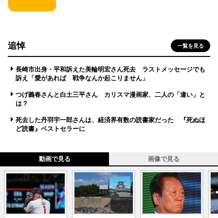
追悼
一覧を見る
長崎市出身・平和訴えた美輪明宏さん死去 ラストメッセージでも
訴え「愛があれば 戦争なんか起こりません」
つげ義春さんと白土三平さん カリスマ漫画家、二人の「違い」と
は？
死去した丹羽宇一郎さんは、経済界有数の読書家だった 『死ぬほ
ど読書』ベストセラーに
動画で見る
画像で見る