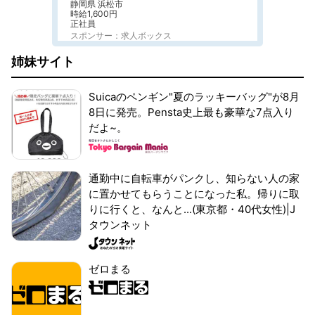
静岡県 浜松市
時給1,600円
正社員
スポンサー：求人ボックス
姉妹サイト
Suicaのペンギン"夏のラッキーバッグ"が8月
8日に発売。Pensta史上最も豪華な7点入り
だよ~。
通勤中に自転車がパンクし、知らない人の家
に置かせてもらうことになった私。帰りに取
りに行くと、なんと...(東京都・40代女性)|J
タウンネット
ゼロまる