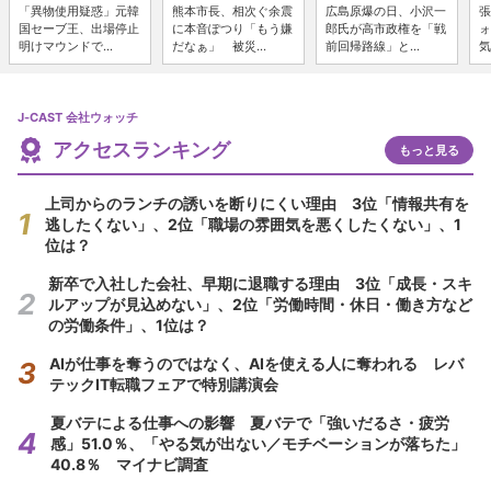
「異物使用疑惑」元韓
熊本市長、相次ぐ余震
広島原爆の日、小沢一
張
国セーブ王、出場停止
に本音ぽつり「もう嫌
郎氏が高市政権を「戦
ォ
明けマウンドで...
だなぁ」 被災...
前回帰路線」と...
気
J-CAST 会社ウォッチ
アクセスランキング
もっと見る
上司からのランチの誘いを断りにくい理由 3位「情報共有を
逃したくない」、2位「職場の雰囲気を悪くしたくない」、1
位は？
新卒で入社した会社、早期に退職する理由 3位「成長・スキ
ルアップが見込めない」、2位「労働時間・休日・働き方など
の労働条件」、1位は？
AIが仕事を奪うのではなく、AIを使える人に奪われる レバ
テックIT転職フェアで特別講演会
夏バテによる仕事への影響 夏バテで「強いだるさ・疲労
感」51.0％、「やる気が出ない／モチベーションが落ちた」
40.8％ マイナビ調査