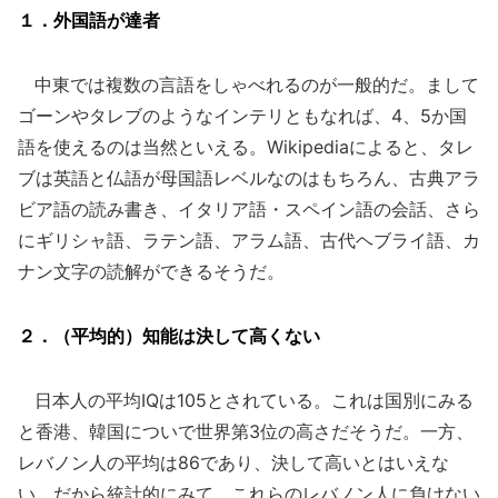
１．外国語が達者
中東では複数の言語をしゃべれるのが一般的だ。まして
ゴーンやタレブのようなインテリともなれば、4、5か国
語を使えるのは当然といえる。Wikipediaによると、タレ
ブは英語と仏語が母国語レベルなのはもちろん、古典アラ
ビア語の読み書き、イタリア語・スペイン語の会話、さら
にギリシャ語、ラテン語、アラム語、古代ヘブライ語、カ
ナン文字の読解ができるそうだ。
２．（平均的）知能は決して高くない
日本人の平均IQは105とされている。これは国別にみる
と香港、韓国についで世界第3位の高さだそうだ。一方、
レバノン人の平均は86であり、決して高いとはいえな
い。だから統計的にみて、これらのレバノン人に負けない