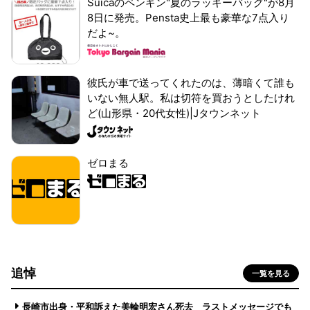
Suicaのペンギン"夏のラッキーバッグ"が8月
8日に発売。Pensta史上最も豪華な7点入り
だよ~。
彼氏が車で送ってくれたのは、薄暗くて誰も
いない無人駅。私は切符を買おうとしたけれ
ど(山形県・20代女性)|Jタウンネット
ゼロまる
追悼
一覧を見る
長崎市出身・平和訴えた美輪明宏さん死去 ラストメッセージでも