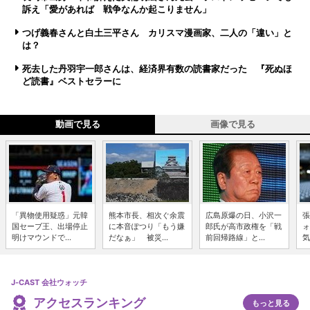
訴え「愛があれば 戦争なんか起こりません」
つげ義春さんと白土三平さん カリスマ漫画家、二人の「違い」と
は？
死去した丹羽宇一郎さんは、経済界有数の読書家だった 『死ぬほ
ど読書』ベストセラーに
動画で見る
画像で見る
「異物使用疑惑」元韓
熊本市長、相次ぐ余震
広島原爆の日、小沢一
張
国セーブ王、出場停止
に本音ぽつり「もう嫌
郎氏が高市政権を「戦
ォ
明けマウンドで...
だなぁ」 被災...
前回帰路線」と...
気
J-CAST 会社ウォッチ
アクセスランキング
もっと見る