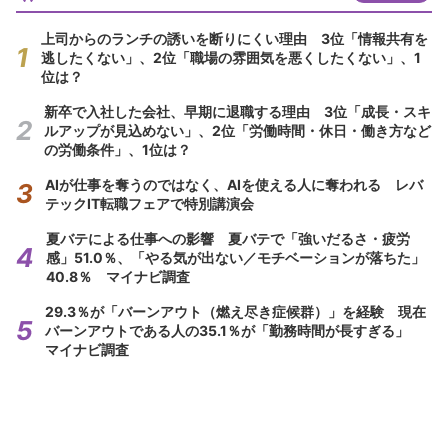
上司からのランチの誘いを断りにくい理由 3位「情報共有を
逃したくない」、2位「職場の雰囲気を悪くしたくない」、1
位は？
新卒で入社した会社、早期に退職する理由 3位「成長・スキ
ルアップが見込めない」、2位「労働時間・休日・働き方など
の労働条件」、1位は？
AIが仕事を奪うのではなく、AIを使える人に奪われる レバ
テックIT転職フェアで特別講演会
夏バテによる仕事への影響 夏バテで「強いだるさ・疲労
感」51.0％、「やる気が出ない／モチベーションが落ちた」
40.8％ マイナビ調査
29.3％が「バーンアウト（燃え尽き症候群）」を経験 現在
バーンアウトである人の35.1％が「勤務時間が長すぎる」
マイナビ調査