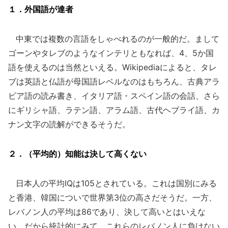
１．外国語が達者
中東では複数の言語をしゃべれるのが一般的だ。まして
ゴーンやタレブのようなインテリともなれば、4、5か国
語を使えるのは当然といえる。Wikipediaによると、タレ
ブは英語と仏語が母国語レベルなのはもちろん、古典アラ
ビア語の読み書き、イタリア語・スペイン語の会話、さら
にギリシャ語、ラテン語、アラム語、古代ヘブライ語、カ
ナン文字の読解ができるそうだ。
２．（平均的）知能は決して高くない
日本人の平均IQは105とされている。これは国別にみる
と香港、韓国についで世界第3位の高さだそうだ。一方、
レバノン人の平均は86であり、決して高いとはいえな
い。だから統計的にみて、これらのレバノン人に負けない