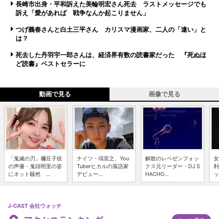
長崎市出身・平和訴えた美輪明宏さん死去 ラストメッセージでも
訴え「愛があれば 戦争なんか起こりません」
つげ義春さんと白土三平さん カリスマ漫画家、二人の「違い」と
は？
死去した丹羽宇一郎さんは、経済界有数の読書家だった 『死ぬほ
ど読書』ベストセラーに
動画で見る
画像で見る
「鬼滅の刃」禰豆子役
ナイツ・塙宣之、You
解散のレペゼンフォッ
女
の声優・鬼頭明里の姿
Tuberヒカルの落語家
クス元リーダー・DJ S
利
にネット騒然 ...
デビュー...
HACHO...
ッ
J-CAST 会社ウォッチ