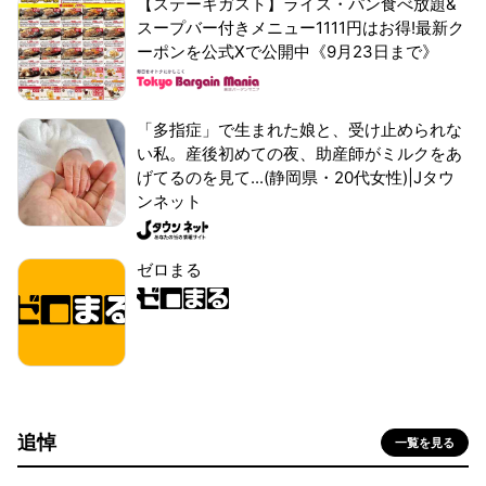
【ステーキガスト】ライス・パン食べ放題&
スープバー付きメニュー1111円はお得!最新ク
ーポンを公式Xで公開中《9月23日まで》
「多指症」で生まれた娘と、受け止められな
い私。産後初めての夜、助産師がミルクをあ
げてるのを見て...(静岡県・20代女性)|Jタウ
ンネット
ゼロまる
追悼
一覧を見る