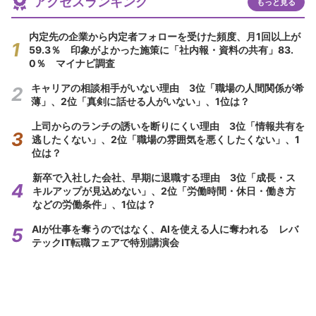
アクセスランキング
もっと見る
内定先の企業から内定者フォローを受けた頻度、月1回以上が
59.3％ 印象がよかった施策に「社内報・資料の共有」83.
0％ マイナビ調査
キャリアの相談相手がいない理由 3位「職場の人間関係が希
薄」、2位「真剣に話せる人がいない」、1位は？
上司からのランチの誘いを断りにくい理由 3位「情報共有を
逃したくない」、2位「職場の雰囲気を悪くしたくない」、1
位は？
新卒で入社した会社、早期に退職する理由 3位「成長・ス
キルアップが見込めない」、2位「労働時間・休日・働き方
などの労働条件」、1位は？
AIが仕事を奪うのではなく、AIを使える人に奪われる レバ
テックIT転職フェアで特別講演会