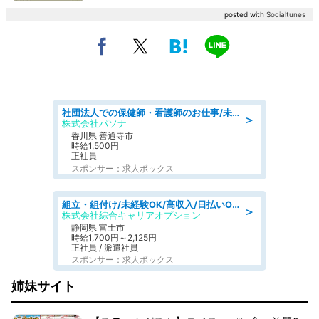
posted with
Socialtunes
社団法人での保健師・看護師のお仕事/未経験OK/要資格:普通免許、保健師、正看護師
＞
株式会社パソナ
香川県 善通寺市
時給1,500円
正社員
スポンサー：求人ボックス
組立・組付け/未経験OK/高収入/日払いOK/寮費無料/交替制
＞
株式会社綜合キャリアオプション
静岡県 富士市
時給1,700円～2,125円
正社員 / 派遣社員
スポンサー：求人ボックス
姉妹サイト