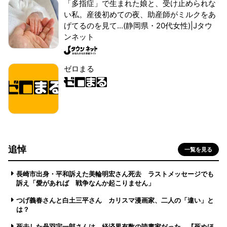
「多指症」で生まれた娘と、受け止められな
い私。産後初めての夜、助産師がミルクをあ
げてるのを見て...(静岡県・20代女性)|Jタウ
ンネット
ゼロまる
追悼
一覧を見る
長崎市出身・平和訴えた美輪明宏さん死去 ラストメッセージでも
訴え「愛があれば 戦争なんか起こりません」
つげ義春さんと白土三平さん カリスマ漫画家、二人の「違い」と
は？
死去した丹羽宇一郎さんは、経済界有数の読書家だった 『死ぬほ