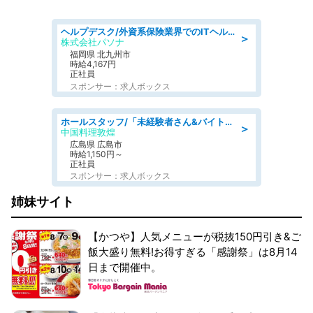
ヘルプデスク/外資系保険業界でのITヘルプデスク業務/駅近/即日勤務可/ヘルプデスク
＞
株式会社パソナ
福岡県 北九州市
時給4,167円
正社員
スポンサー：求人ボックス
ホールスタッフ/「未経験者さん&バイトデビューも大歓迎」残業ほぼなし×1日3時間〜勤務OK!フォロー体制も充実/広島県/広島市南区
＞
中国料理敦煌
広島県 広島市
時給1,150円～
正社員
スポンサー：求人ボックス
姉妹サイト
【かつや】人気メニューが税抜150円引き&ご
飯大盛り無料!お得すぎる「感謝祭」は8月14
日まで開催中。