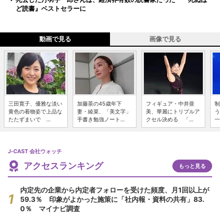
ど読書』ベストセラーに
動画で見る
画像で見る
三田寛子、優雅な淡い
加藤茶の45歳年下
フィギュア・中井亜
制
黄色の着物姿で上品な
妻・綾菜、「美文字」
美、華麗にトリプルア
う
たたずまいで ...
手書き勉強ノート...
クセル決める 「...
一
J-CAST 会社ウォッチ
アクセスランキング
もっと見る
内定先の企業から内定者フォローを受けた頻度、月1回以上が
59.3％ 印象がよかった施策に「社内報・資料の共有」83.
0％ マイナビ調査