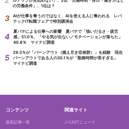
ルアップが見込めない」、2位「労働時間・休日・働き方など
の労働条件」、1位は？
AIが仕事を奪うのではなく、AIを使える人に奪われる レバ
テックIT転職フェアで特別講演会
夏バテによる仕事への影響 夏バテで「強いだるさ・疲労
感」51.0％、「やる気が出ない／モチベーションが落ちた」
40.8％ マイナビ調査
29.3％が「バーンアウト（燃え尽き症候群）」を経験 現在
バーンアウトである人の35.1％が「勤務時間が長すぎる」
マイナビ調査
コンテンツ
関連サイト
最新記事一覧
J-CASTニュース