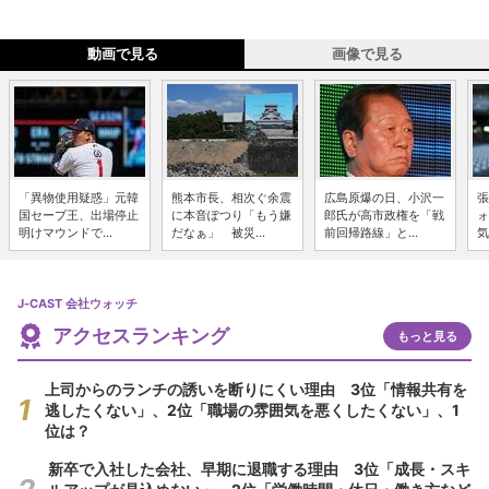
動画で見る
画像で見る
「異物使用疑惑」元韓
熊本市長、相次ぐ余震
広島原爆の日、小沢一
張
国セーブ王、出場停止
に本音ぽつり「もう嫌
郎氏が高市政権を「戦
ォ
明けマウンドで...
だなぁ」 被災...
前回帰路線」と...
気
J-CAST 会社ウォッチ
アクセスランキング
もっと見る
上司からのランチの誘いを断りにくい理由 3位「情報共有を
逃したくない」、2位「職場の雰囲気を悪くしたくない」、1
位は？
新卒で入社した会社、早期に退職する理由 3位「成長・スキ