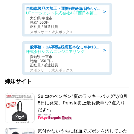
自動車製品の加工・運搬/寮完備/日払い/工場・製造
＞
UTエージェント株式会社AGT西日本第二CU
大分県 宇佐市
時給1,550円
正社員 / 派遣社員
スポンサー：求人ボックス
一般事務・OA事務/残業基本なし年休130日社保完備の一般・調達事務
＞
株式会社シスムエンジニアリング
愛知県 一宮市
時給1,350円～
正社員 / 派遣社員
スポンサー：求人ボックス
姉妹サイト
Suicaのペンギン"夏のラッキーバッグ"が8月
8日に発売。Pensta史上最も豪華な7点入り
だよ~。
気付かないうちに経血でズボンを汚していた