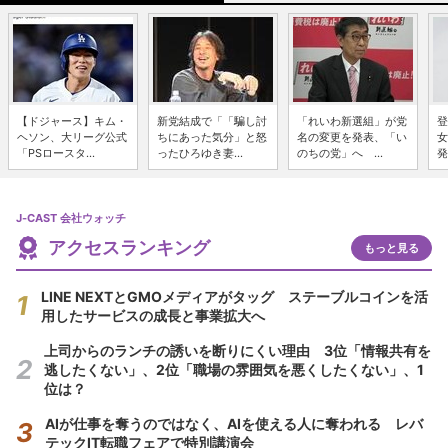
【ドジャース】キム・
新党結成で「「騙し討
「れいわ新選組」が党
登
ヘソン、大リーグ公式
ちにあった気分」と怒
名の変更を発表、「い
女
「PSロースタ...
ったひろゆき妻...
のちの党」へ ...
発
J-CAST 会社ウォッチ
アクセスランキング
もっと見る
LINE NEXTとGMOメディアがタッグ ステーブルコインを活
用したサービスの成長と事業拡大へ
上司からのランチの誘いを断りにくい理由 3位「情報共有を
逃したくない」、2位「職場の雰囲気を悪くしたくない」、1
位は？
AIが仕事を奪うのではなく、AIを使える人に奪われる レバ
テックIT転職フェアで特別講演会