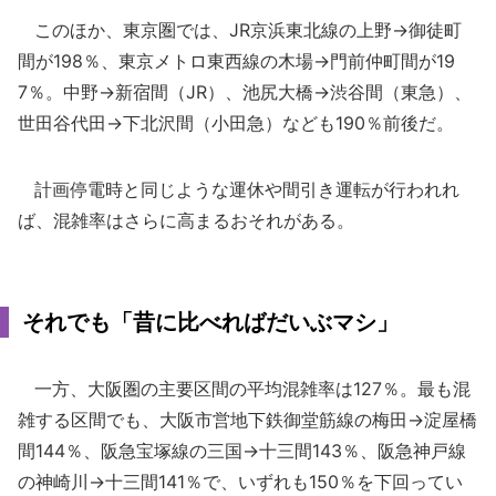
このほか、東京圏では、JR京浜東北線の上野→御徒町
間が198％、東京メトロ東西線の木場→門前仲町間が19
7％。中野→新宿間（JR）、池尻大橋→渋谷間（東急）、
世田谷代田→下北沢間（小田急）なども190％前後だ。
計画停電時と同じような運休や間引き運転が行われれ
ば、混雑率はさらに高まるおそれがある。
それでも「昔に比べればだいぶマシ」
一方、大阪圏の主要区間の平均混雑率は127％。最も混
雑する区間でも、大阪市営地下鉄御堂筋線の梅田→淀屋橋
間144％、阪急宝塚線の三国→十三間143％、阪急神戸線
の神崎川→十三間141％で、いずれも150％を下回ってい