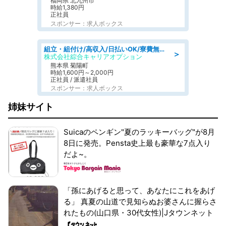
福岡県 北九州市
時給1,380円
正社員
スポンサー：求人ボックス
組立・組付け/高収入/日払いOK/寮費無料/交替制/20・30・40代活躍中
＞
株式会社綜合キャリアオプション
熊本県 菊陽町
時給1,600円～2,000円
正社員 / 派遣社員
スポンサー：求人ボックス
姉妹サイト
Suicaのペンギン"夏のラッキーバッグ"が8月
8日に発売。Pensta史上最も豪華な7点入り
だよ~。
「孫にあげると思って、あなたにこれをあげ
る」 真夏の山道で見知らぬお婆さんに握らさ
れたもの(山口県・30代女性)|Jタウンネット