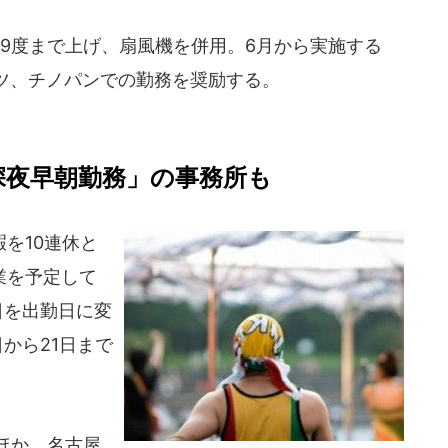
9度まで上げ、扇風機を併用。6月から実施する
ツ、チノパンでの勤務を奨励する。
深夜早朝勤務」の事務所も
を10連休と
業を予定して
日を出勤日に変
から21日まで
ほか、名古屋