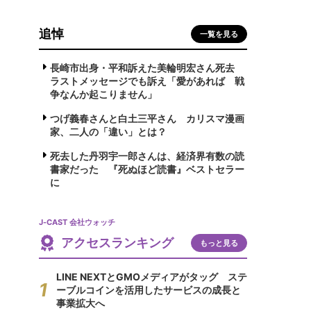
追悼
一覧を見る
長崎市出身・平和訴えた美輪明宏さん死去
ラストメッセージでも訴え「愛があれば 戦
争なんか起こりません」
つげ義春さんと白土三平さん カリスマ漫画
家、二人の「違い」とは？
死去した丹羽宇一郎さんは、経済界有数の読
書家だった 『死ぬほど読書』ベストセラー
に
J-CAST 会社ウォッチ
アクセスランキング
もっと見る
LINE NEXTとGMOメディアがタッグ ステ
ーブルコインを活用したサービスの成長と
事業拡大へ