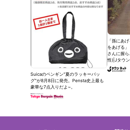
「孫にあげ
をあげる」
さんに握ら
性)|Jタウ
Suicaのペンギン"夏のラッキーバッ
グ"が8月8日に発売。Pensta史上最も
豪華な7点入りだよ~。