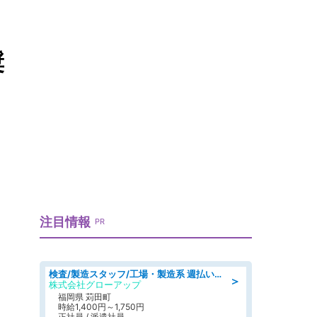
奨
注目情報
PR
検査/製造スタッフ/工場・製造系 週払いOK 土日休み プラスチック製品組立 チェック
＞
株式会社グローアップ
福岡県 苅田町
時給1,400円～1,750円
正社員 / 派遣社員