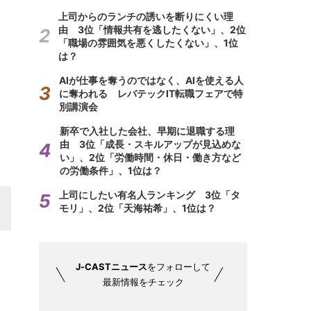
上司からのランチの誘いを断りにくい理
由 3位「情報共有を逃したくない」、2位
「職場の雰囲気を悪くしたくない」、1位
は？
AIが仕事を奪うのではなく、AIを使える人
に奪われる レバテックIT転職フェアで特
別講演会
新卒で入社した会社、早期に退職する理
由 3位「成長・スキルアップが見込めな
い」、2位「労働時間・休日・働き方など
の労働条件」、1位は？
上司にしたい有名人ランキング 3位「タ
モリ」、2位「天海祐希」、1位は？
J-CASTニュース
をフォローして
最新情報をチェック