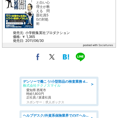
と白い心
理士が教
える 問
題社員5
0の対処
術
発売元: 小学館集英社プロダクション
価格: ￥ 1,365
発売日: 2011/06/30
posted with
Socialtunes
デンソーで働こう!小型部品の検査業務 denso aichi
＞
株式会社テクノスマイル
愛知県 西尾市
時給1,800円
正社員 / 派遣社員
スポンサー：求人ボックス
ヘルプデスク/外資系保険業界でのITヘルプデスク業務/駅近/即日勤務可/ヘルプデスク
＞