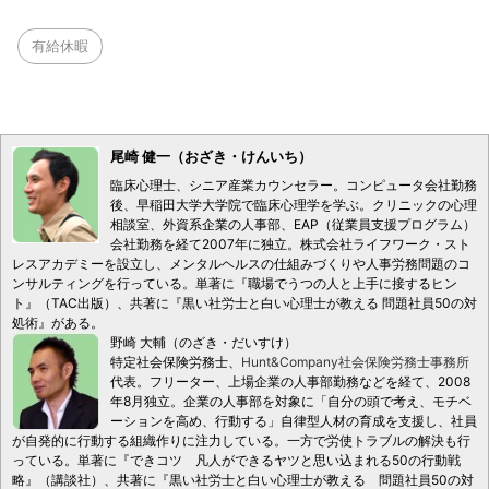
有給休暇
尾崎 健一（おざき・けんいち）
臨床心理士、シニア産業カウンセラー。コンピュータ会社勤務
後、早稲田大学大学院で臨床心理学を学ぶ。クリニックの心理
相談室、外資系企業の人事部、EAP（従業員支援プログラム）
会社勤務を経て2007年に独立。株式会社ライフワーク・スト
レスアカデミーを設立し、メンタルヘルスの仕組みづくりや人事労務問題のコ
ンサルティングを行っている。単著に『職場でうつの人と上手に接するヒン
ト』（TAC出版）、共著に『黒い社労士と白い心理士が教える 問題社員50の対
処術』がある。
野崎 大輔（のざき・だいすけ）
特定社会保険労務士、
Hunt&Company社会保険労務士事務所
代表。フリーター、上場企業の人事部勤務などを経て、2008
年8月独立。企業の人事部を対象に「自分の頭で考え、モチベ
ーションを高め、行動する」自律型人材の育成を支援し、社員
が自発的に行動する組織作りに注力している。一方で労使トラブルの解決も行
っている。単著に『できコツ 凡人ができるヤツと思い込まれる50の行動戦
略』（講談社）、共著に『黒い社労士と白い心理士が教える 問題社員50の対