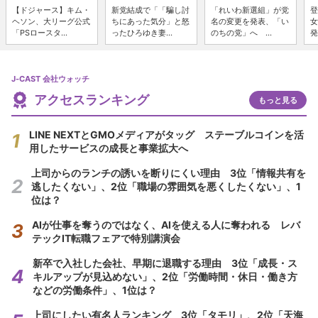
【ドジャース】キム・
新党結成で「「騙し討
「れいわ新選組」が党
登
ヘソン、大リーグ公式
ちにあった気分」と怒
名の変更を発表、「い
女
「PSロースタ...
ったひろゆき妻...
のちの党」へ ...
発
J-CAST 会社ウォッチ
アクセスランキング
もっと見る
LINE NEXTとGMOメディアがタッグ ステーブルコインを活
用したサービスの成長と事業拡大へ
上司からのランチの誘いを断りにくい理由 3位「情報共有を
逃したくない」、2位「職場の雰囲気を悪くしたくない」、1
位は？
AIが仕事を奪うのではなく、AIを使える人に奪われる レバ
テックIT転職フェアで特別講演会
新卒で入社した会社、早期に退職する理由 3位「成長・ス
キルアップが見込めない」、2位「労働時間・休日・働き方
などの労働条件」、1位は？
上司にしたい有名人ランキング 3位「タモリ」、2位「天海