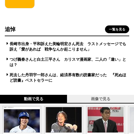
追悼
一覧を見る
長崎市出身・平和訴えた美輪明宏さん死去 ラストメッセージでも
訴え「愛があれば 戦争なんか起こりません」
つげ義春さんと白土三平さん カリスマ漫画家、二人の「違い」と
は？
死去した丹羽宇一郎さんは、経済界有数の読書家だった 『死ぬほ
ど読書』ベストセラーに
動画で見る
画像で見る