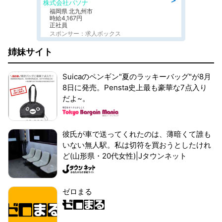
株式会社パソナ
福岡県 北九州市
時給4,167円
正社員
スポンサー：求人ボックス
姉妹サイト
Suicaのペンギン"夏のラッキーバッグ"が8月
8日に発売。Pensta史上最も豪華な7点入り
だよ~。
彼氏が車で送ってくれたのは、薄暗くて誰も
いない無人駅。私は切符を買おうとしたけれ
ど(山形県・20代女性)|Jタウンネット
ゼロまる