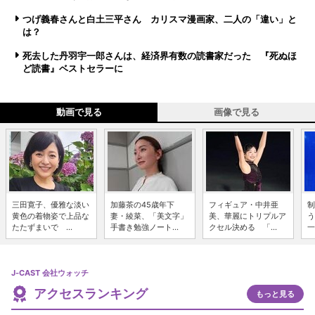
つげ義春さんと白土三平さん カリスマ漫画家、二人の「違い」と
は？
死去した丹羽宇一郎さんは、経済界有数の読書家だった 『死ぬほ
ど読書』ベストセラーに
動画で見る
画像で見る
三田寛子、優雅な淡い
加藤茶の45歳年下
フィギュア・中井亜
制
黄色の着物姿で上品な
妻・綾菜、「美文字」
美、華麗にトリプルア
う
たたずまいで ...
手書き勉強ノート...
クセル決める 「...
一
J-CAST 会社ウォッチ
アクセスランキング
もっと見る