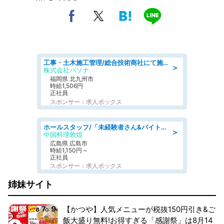
工事・土木施工管理/総合技術商社にて施工管理のお仕事/即日勤務可/車通勤可/工事・土木施工管理/生産・品質管理
＞
株式会社パソナ
福岡県 北九州市
時給1,506円
正社員
スポンサー：求人ボックス
ホールスタッフ/「未経験者さん&バイトデビューも大歓迎」残業ほぼなし×1日3時間〜勤務OK!フォロー体制も充実/広島県/広島市南区
＞
中国料理敦煌
広島県 広島市
時給1,150円～
正社員
スポンサー：求人ボックス
姉妹サイト
【かつや】人気メニューが税抜150円引き&ご
飯大盛り無料!お得すぎる「感謝祭」は8月14