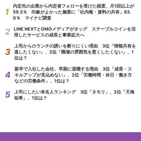
内定先の企業から内定者フォローを受けた頻度、月1回以上が
59.3％ 印象がよかった施策に「社内報・資料の共有」83.
0％ マイナビ調査
LINE NEXTとGMOメディアがタッグ ステーブルコインを活
用したサービスの成長と事業拡大へ
上司からのランチの誘いを断りにくい理由 3位「情報共有を
逃したくない」、2位「職場の雰囲気を悪くしたくない」、1
位は？
新卒で入社した会社、早期に退職する理由 3位「成長・ス
キルアップが見込めない」、2位「労働時間・休日・働き方
などの労働条件」、1位は？
上司にしたい有名人ランキング 3位「タモリ」、2位「天海
祐希」、1位は？