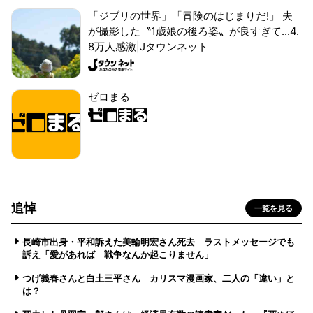
「ジブリの世界」「冒険のはじまりだ!」 夫
が撮影した〝1歳娘の後ろ姿〟が良すぎて...4.
8万人感激|Jタウンネット
ゼロまる
追悼
一覧を見る
長崎市出身・平和訴えた美輪明宏さん死去 ラストメッセージでも
訴え「愛があれば 戦争なんか起こりません」
つげ義春さんと白土三平さん カリスマ漫画家、二人の「違い」と
は？