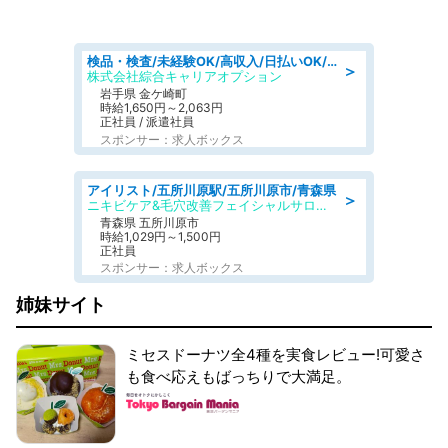
検品・検査/未経験OK/高収入/日払いOK/交替制/20・30・40代活躍中
＞
株式会社綜合キャリアオプション
岩手県 金ケ崎町
時給1,650円～2,063円
正社員 / 派遣社員
スポンサー：求人ボックス
アイリスト/五所川原駅/五所川原市/青森県
＞
ニキビケア&毛穴改善フェイシャルサロン BELDAD
青森県 五所川原市
時給1,029円～1,500円
正社員
スポンサー：求人ボックス
姉妹サイト
ミセスドーナツ全4種を実食レビュー!可愛さ
も食べ応えもばっちりで大満足。