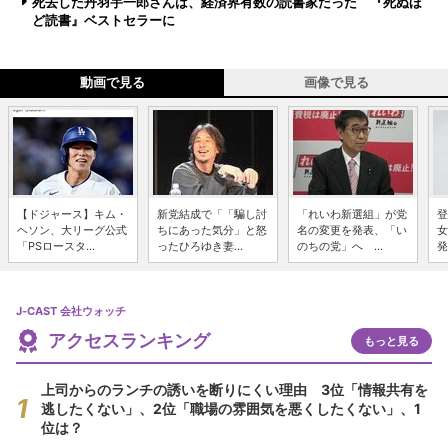
死去した丹羽宇一郎さんは、経済界有数の読書家だった 『死ぬほ
ど読書』ベストセラーに
動画で見る
画像で見る
【ドジャース】キム・
新党結成で「「騙し討
「れいわ新選組」が党
登
ヘソン、大リーグ公式
ちにあった気分」と怒
名の変更を発表、「い
女
「PSロースタ...
ったひろゆき妻...
のちの党」へ ...
発
J-CAST 会社ウォッチ
アクセスランキング
もっと見る
上司からのランチの誘いを断りにくい理由 3位「情報共有を
逃したくない」、2位「職場の雰囲気を悪くしたくない」、1
位は？