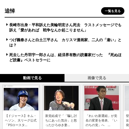
追悼
一覧を見る
長崎市出身・平和訴えた美輪明宏さん死去 ラストメッセージでも
訴え「愛があれば 戦争なんか起こりません」
つげ義春さんと白土三平さん カリスマ漫画家、二人の「違い」と
は？
死去した丹羽宇一郎さんは、経済界有数の読書家だった 『死ぬほ
ど読書』ベストセラーに
動画で見る
画像で見る
【ドジャース】キム・
新党結成で「「騙し討
「れいわ新選組」が党
登
ヘソン、大リーグ公式
ちにあった気分」と怒
名の変更を発表、「い
女
「PSロースタ...
ったひろゆき妻...
のちの党」へ ...
発