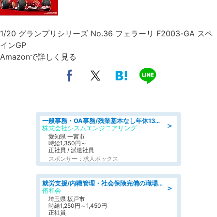
1/20 グランプリシリーズ No.36 フェラーリ F2003-GA スペ
インGP
Amazonで詳しく見る
一般事務・OA事務/残業基本なし年休130日社保完備の一般・調達事務
＞
株式会社シスムエンジニアリング
愛知県 一宮市
時給1,350円～
正社員 / 派遣社員
スポンサー：求人ボックス
就労支援/内職管理・社会保険完備の職場で生活支援員
＞
侑和会
埼玉県 坂戸市
時給1,250円～1,450円
正社員